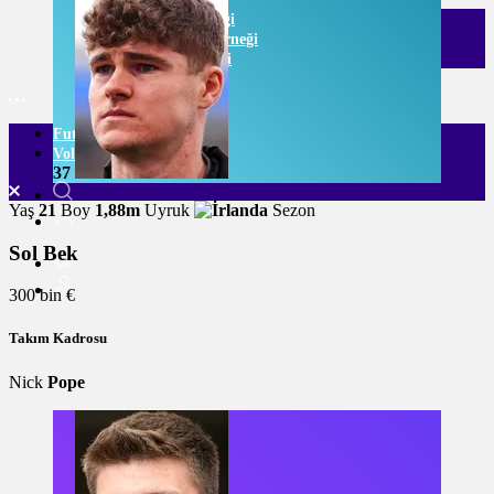
Listeli Galeri Örneği
Numaralı Galeri Örneği
Video Galeri Örneği
Futbol
Voleybol
37
Yaş
21
Boy
1,88m
Uyruk
Sezon
Sol Bek
300 bin €
Takım Kadrosu
Nick
Pope