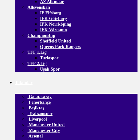
AZ Alkmaar
Allsvenskan
IF Elfsborg
IFK Göteborg
IFK Norrköping
IFK Värnamo
Championship
Sheffield United
Queens Park Rangers
TFF 1.Lig
Tuzlaspor
TFF 2.Lig
Uşak Spor
Takımlar
Galatasaray
Fenerbahçe
Beşiktaş
Trabzonspor
Liverpool
Manchester United
Manchester City
Arsenal