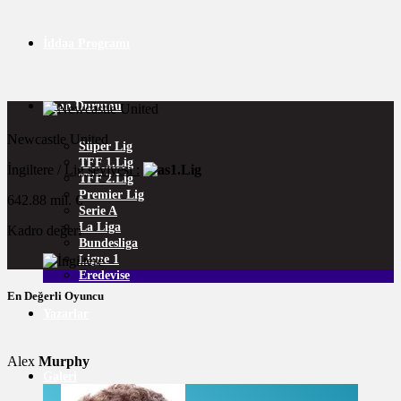
İddaa Programı
Puan Durumu
Newcastle United
Süper Lig
TFF 1.Lig
İngiltere /
Lig seviyesi :
1.Lig
TFF 2.Lig
Premier Lig
642.88 mil. €
Serie A
La Liga
Kadro değeri
Bundesliga
Ligue 1
Eredevise
En Değerli Oyuncu
Yazarlar
Alex
Murphy
Galeri