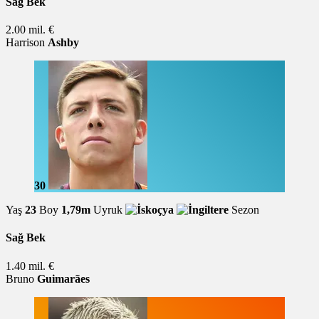
Sağ Bek
2.00 mil. €
Harrison
Ashby
30
Yaş
23
Boy
1,79m
Uyruk
Sezon
Sağ Bek
1.40 mil. €
Bruno
Guimarães