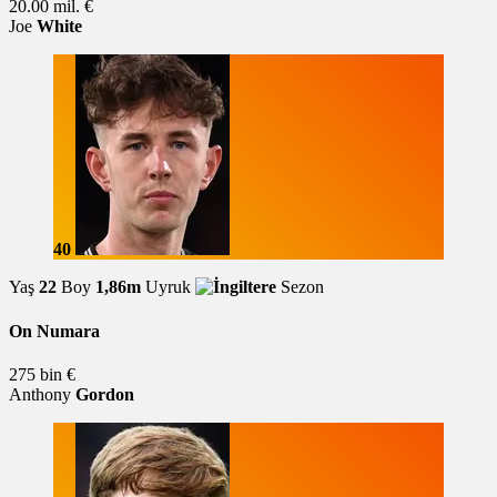
20.00 mil. €
Joe
White
40
Yaş
22
Boy
1,86m
Uyruk
Sezon
On Numara
275 bin €
Anthony
Gordon