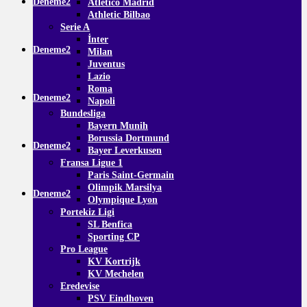
Deneme2
Atletico Madrid
Athletic Bilbao
Serie A
İnter
Deneme2
Milan
Juventus
Lazio
Roma
Deneme2
Napoli
Bundesliga
Bayern Munih
Borussia Dortmund
Deneme2
Bayer Leverkusen
Fransa Ligue 1
Paris Saint-Germain
Olimpik Marsilya
Deneme2
Olympique Lyon
Portekiz Ligi
SL Benfica
Sporting CP
Pro League
KV Kortrijk
KV Mechelen
Eredevise
PSV Eindhoven