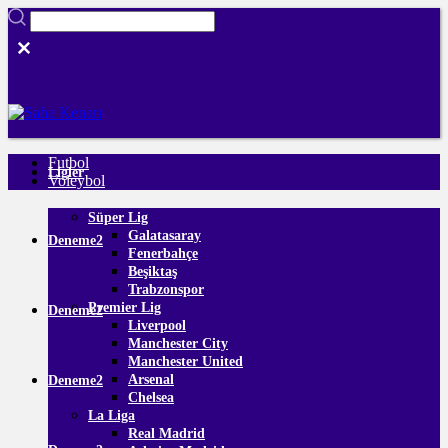
Futbol
Ligler
Voleybol
Süper Lig
Galatasaray
Deneme2
Fenerbahçe
Beşiktaş
Trabzonspor
Premier Lig
Deneme2
Liverpool
Manchester City
Manchester United
Arsenal
Deneme2
Chelsea
La Liga
Real Madrid