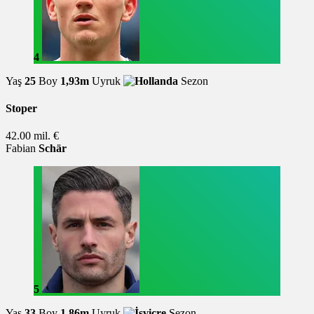
4
Yaş
25
Boy
1,93m
Uyruk
Sezon
Stoper
42.00 mil. €
Fabian
Schär
5
Yaş
33
Boy
1,86m
Uyruk
Sezon