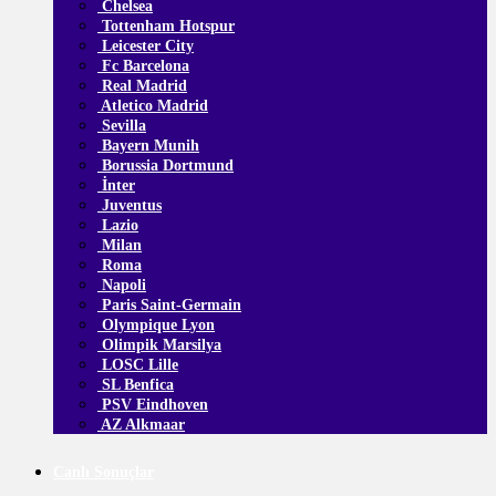
Chelsea
Tottenham Hotspur
Leicester City
Fc Barcelona
Real Madrid
Atletico Madrid
Sevilla
Bayern Munih
Borussia Dortmund
İnter
Juventus
Lazio
Milan
Roma
Napoli
Paris Saint-Germain
Olympique Lyon
Olimpik Marsilya
LOSC Lille
SL Benfica
PSV Eindhoven
AZ Alkmaar
Canlı Sonuçlar