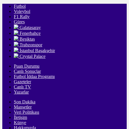
Futbol
Voleybol
F1 Rally
Güreş
Galatasaray
Fenerbahçe
Beşiktaş
Trabzonspor
İstanbul Başakşehir
Crystal Palace
Puan Durumu
Canlı Sonuçlar
Futbol İddaa Programı
Gazeteler
Canlı TV
Yazarlar
Son Dakika
Manşetler
Veri Politikası
İletişim
Künye
Hakkımızda