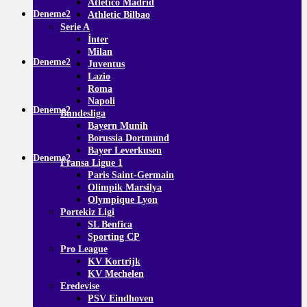
Atletico Madrid
Deneme2
Athletic Bilbao
Serie A
İnter
Milan
Deneme2
Juventus
Lazio
Roma
Napoli
Deneme2
Bundesliga
Bayern Munih
Borussia Dortmund
Bayer Leverkusen
Deneme2
Fransa Ligue 1
Paris Saint-Germain
Olimpik Marsilya
Olympique Lyon
Portekiz Ligi
SL Benfica
Sporting CP
Pro League
KV Kortrijk
KV Mechelen
Eredevise
PSV Eindhoven