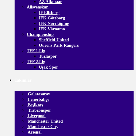
AZ Alkmaar
Allsvenskan
IF Elfsborg
IFK Göteborg
IFK Norrköping
IFK Värnamo
Championship
Sheffield United
Queens Park Rangers
TFF 1.Lig
Tuzlaspor
TFF 2.Lig
Uşak Spor
Takımlar
Galatasaray
Fenerbahçe
Beşiktaş
Trabzonspor
Liverpool
Manchester United
Manchester City
Arsenal