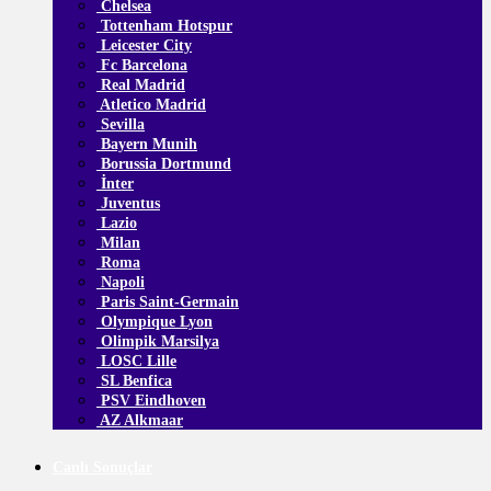
Chelsea
Tottenham Hotspur
Leicester City
Fc Barcelona
Real Madrid
Atletico Madrid
Sevilla
Bayern Munih
Borussia Dortmund
İnter
Juventus
Lazio
Milan
Roma
Napoli
Paris Saint-Germain
Olympique Lyon
Olimpik Marsilya
LOSC Lille
SL Benfica
PSV Eindhoven
AZ Alkmaar
Canlı Sonuçlar