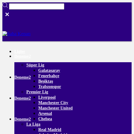
Ligler
Deneme2
Süper Lig
Galatasaray
Fenerbahçe
Deneme2
Beşiktaş
Trabzonspor
Premier Lig
Liverpool
Deneme2
Manchester City
Manchester United
Arsenal
Chelsea
Deneme2
La Liga
Real Madrid