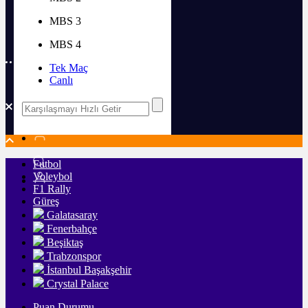
Listeli Galeri Örneği
MBS 3
Numaralı Galeri Örneği
Video Galeri Örneği
MBS 4
Tek Maç
Canlı
Futbol
Futbol
Voleybol
F1 Rally
Güreş
Galatasaray
Fenerbahçe
Beşiktaş
Trabzonspor
İstanbul Başakşehir
Crystal Palace
Puan Durumu