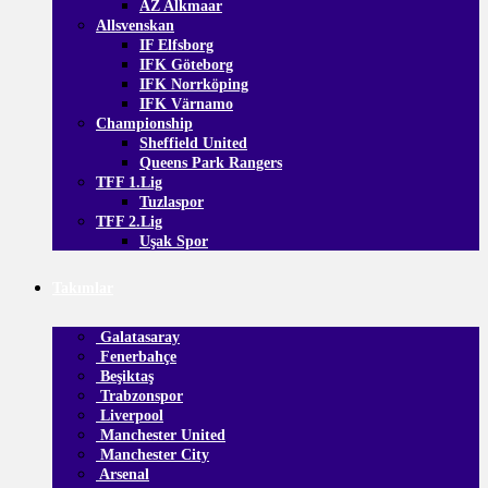
AZ Alkmaar
Allsvenskan
IF Elfsborg
IFK Göteborg
IFK Norrköping
IFK Värnamo
Championship
Sheffield United
Queens Park Rangers
TFF 1.Lig
Tuzlaspor
TFF 2.Lig
Uşak Spor
Takımlar
Galatasaray
Fenerbahçe
Beşiktaş
Trabzonspor
Liverpool
Manchester United
Manchester City
Arsenal