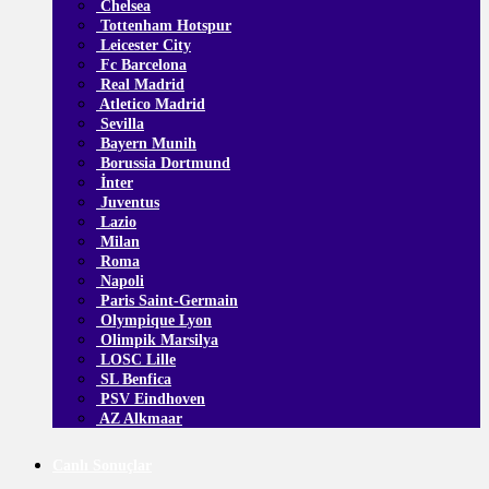
Chelsea
Tottenham Hotspur
Leicester City
Fc Barcelona
Real Madrid
Atletico Madrid
Sevilla
Bayern Munih
Borussia Dortmund
İnter
Juventus
Lazio
Milan
Roma
Napoli
Paris Saint-Germain
Olympique Lyon
Olimpik Marsilya
LOSC Lille
SL Benfica
PSV Eindhoven
AZ Alkmaar
Canlı Sonuçlar