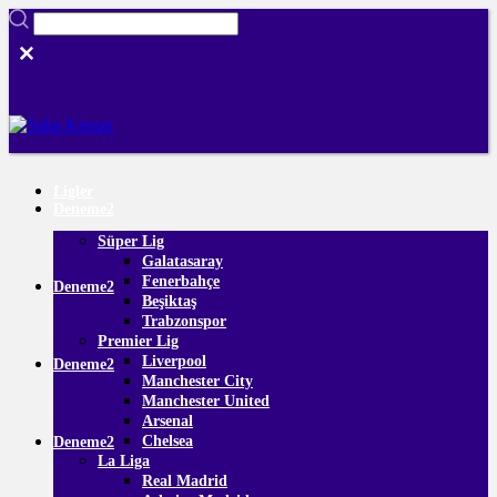
Ligler
Deneme2
Süper Lig
Galatasaray
Fenerbahçe
Deneme2
Beşiktaş
Trabzonspor
Premier Lig
Liverpool
Deneme2
Manchester City
Manchester United
Arsenal
Chelsea
Deneme2
La Liga
Real Madrid