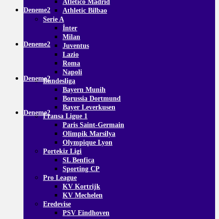
Atletico Madrid
Deneme2
Athletic Bilbao
Serie A
İnter
Milan
Deneme2
Juventus
Lazio
Roma
Napoli
Deneme2
Bundesliga
Bayern Munih
Borussia Dortmund
Bayer Leverkusen
Deneme2
Fransa Ligue 1
Paris Saint-Germain
Olimpik Marsilya
Olympique Lyon
Portekiz Ligi
SL Benfica
Sporting CP
Pro League
KV Kortrijk
KV Mechelen
Eredevise
PSV Eindhoven