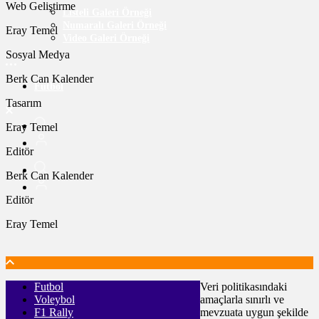
Web Geliştirme
Listeli Galeri Örneği
Numaralı Galeri Örneği
Eray Temel
Video Galeri Örneği
Sosyal Medya
Berk Can Kalender
Futbol
Tasarım
Eray Temel
Editör
Berk Can Kalender
Editör
Eray Temel
Futbol
Veri politikasındaki
Voleybol
amaçlarla sınırlı ve
F1 Rally
mevzuata uygun şekilde