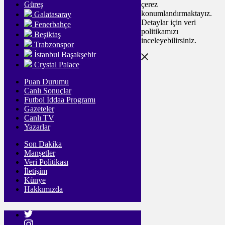
Güreş
çerez
konumlandırmaktayız.
Galatasaray
Detaylar için veri
Fenerbahçe
politikamızı
Beşiktaş
inceleyebilirsiniz.
Trabzonspor
İstanbul Başakşehir
Crystal Palace
Puan Durumu
Canlı Sonuçlar
Futbol İddaa Programı
Gazeteler
Canlı TV
Yazarlar
Son Dakika
Manşetler
Veri Politikası
İletişim
Künye
Hakkımızda