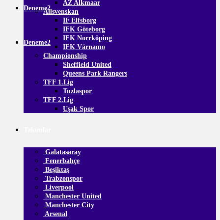
AZ Alkmaar
Deneme2
Allsvenskan
IF Elfsborg
IFK Göteborg
IFK Norrköping
Deneme2
IFK Värnamo
Championship
Sheffield United
Queens Park Rangers
TFF 1.Lig
Tuzlaspor
TFF 2.Lig
Uşak Spor
Takımlar
Galatasaray
Fenerbahçe
Beşiktaş
Trabzonspor
Liverpool
Manchester United
Manchester City
Arsenal