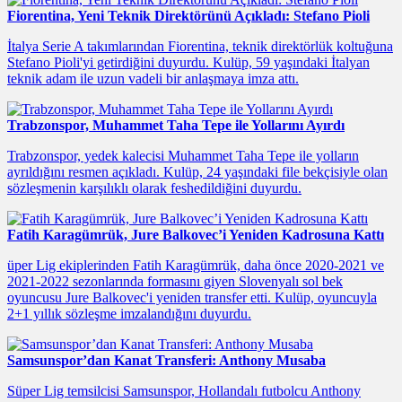
Fiorentina, Yeni Teknik Direktörünü Açıkladı: Stefano Pioli
İtalya Serie A takımlarından Fiorentina, teknik direktörlük koltuğuna
Stefano Pioli'yi getirdiğini duyurdu. Kulüp, 59 yaşındaki İtalyan
teknik adam ile uzun vadeli bir anlaşmaya imza attı.
Trabzonspor, Muhammet Taha Tepe ile Yollarını Ayırdı
Trabzonspor, yedek kalecisi Muhammet Taha Tepe ile yolların
ayrıldığını resmen açıkladı. Kulüp, 24 yaşındaki file bekçisiyle olan
sözleşmenin karşılıklı olarak feshedildiğini duyurdu.
Fatih Karagümrük, Jure Balkovec’i Yeniden Kadrosuna Kattı
üper Lig ekiplerinden Fatih Karagümrük, daha önce 2020-2021 ve
2021-2022 sezonlarında formasını giyen Slovenyalı sol bek
oyuncusu Jure Balkovec'i yeniden transfer etti. Kulüp, oyuncuyla
2+1 yıllık sözleşme imzalandığını duyurdu.
Samsunspor’dan Kanat Transferi: Anthony Musaba
Süper Lig temsilcisi Samsunspor, Hollandalı futbolcu Anthony