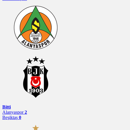
Bitti
Alanyaspor
2
Beşiktaş
0