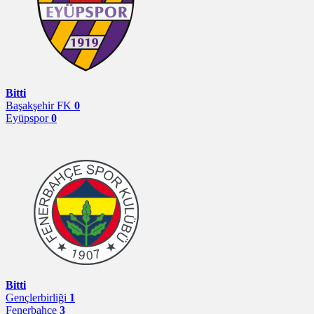
Bitti
Başakşehir FK
0
Eyüpspor
0
Bitti
Gençlerbirliği
1
Fenerbahçe
3