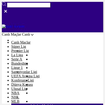
Canlı Maçlar
Canlı
Ligler
Canlı Maçlar
Süper Lig
Premier Lig
Süper Lig
La Liga
Galatasaray
Serie A
Fenerbahçe
Bundesliga
Beşiktaş
Ligue 1
Trabzonspor
Şampiyonlar Ligi
Premier Lig
UEFA Avrupa Ligi
Liverpool
Konferans Ligi
Manchester City
Dünya Kupası
Manchester United
Ulusal Lig
Arsenal
NBA
Chelsea
NHL
La Liga
MLB
Real Madrid