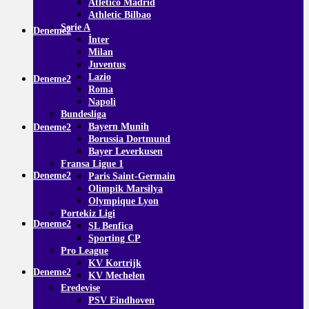
Atletico Madrid
Athletic Bilbao
Serie A
Deneme2
İnter
Milan
Juventus
Lazio
Deneme2
Roma
Napoli
Bundesliga
Bayern Munih
Deneme2
Borussia Dortmund
Bayer Leverkusen
Fransa Ligue 1
Deneme2
Paris Saint-Germain
Olimpik Marsilya
Olympique Lyon
Portekiz Ligi
Deneme2
SL Benfica
Sporting CP
Pro League
KV Kortrijk
Deneme2
KV Mechelen
Eredevise
PSV Eindhoven