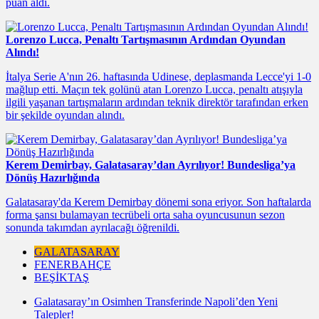
puan aldı.
Lorenzo Lucca, Penaltı Tartışmasının Ardından Oyundan
Alındı!
İtalya Serie A'nın 26. haftasında Udinese, deplasmanda Lecce'yi 1-0
mağlup etti. Maçın tek golünü atan Lorenzo Lucca, penaltı atışıyla
ilgili yaşanan tartışmaların ardından teknik direktör tarafından erken
bir şekilde oyundan alındı.
Kerem Demirbay, Galatasaray’dan Ayrılıyor! Bundesliga’ya
Dönüş Hazırlığında
Galatasaray'da Kerem Demirbay dönemi sona eriyor. Son haftalarda
forma şansı bulamayan tecrübeli orta saha oyuncusunun sezon
sonunda takımdan ayrılacağı öğrenildi.
GALATASARAY
FENERBAHÇE
BEŞIKTAŞ
Galatasaray’ın Osimhen Transferinde Napoli’den Yeni
Talepler!