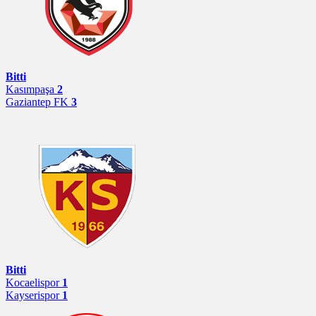
Bitti
Kasımpaşa
2
Gaziantep FK
3
Bitti
Kocaelispor
1
Kayserispor
1