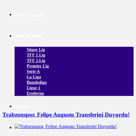
İddaa Programı
Puan Durumu
Süper Lig
TFF 1.Lig
TFF 2.Lig
Premier Lig
Serie A
La Liga
Bundesliga
Ligue 1
Eredevise
Yazarlar
Trabzonspor, Felipe Augusto Transferini Duyurdu!
Galeri