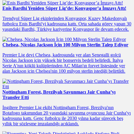
Enis Bardhi Yeniden Süper Lig’de: Konyaspor’a İmzayı Attı!
Trendyol Süper Lig ekiplerinden Konyaspor, Kuzey Makedonyalı
futbolcu Enis Bardhi'yi kadrosuna kattı. Orta sahada görev yapan 30
yaşındaki Bardhi, Türkiye kariyerine Konyaspor ile devam edecek.
Chelsea, Nicolas Jackson İçin 100 Milyon Sterlin Talep Ediyor
Premier Lig devi Chelsea, kadrosunda yer alan Senegalli golcü
Nicolas Jackson için yüksek bir bonservis bedeli belirledi. İtalya
Serie A'nın köklü kulüplerinden AC Milan'ın forvet listesinde yer
alan Jackson için Chelsea'nin 100 milyon sterlin istediği belirtildi.
Nottingham Forest, Brezilyalı Savunmacı Jair Cunha’yı
Transfer Etti
İngiltere Premier Lig ekibi Nottingham Forest, Brezilya'nın
Botafogo takımından 20 yaşındaki savunma oyuncusu Jair Cunha'yı
kadrosuna kattı. Genç futbolcu ile 2030 yılına kadar sürecek beş
yıllık bir sözleşme imzalandığı açıklandı.