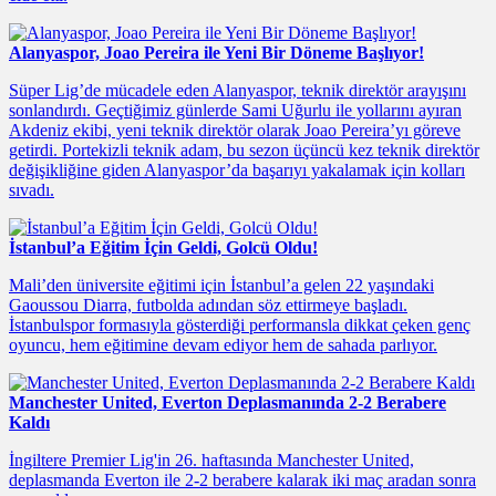
Alanyaspor, Joao Pereira ile Yeni Bir Döneme Başlıyor!
Süper Lig’de mücadele eden Alanyaspor, teknik direktör arayışını
sonlandırdı. Geçtiğimiz günlerde Sami Uğurlu ile yollarını ayıran
Akdeniz ekibi, yeni teknik direktör olarak Joao Pereira’yı göreve
getirdi. Portekizli teknik adam, bu sezon üçüncü kez teknik direktör
değişikliğine giden Alanyaspor’da başarıyı yakalamak için kolları
sıvadı.
İstanbul’a Eğitim İçin Geldi, Golcü Oldu!
Mali’den üniversite eğitimi için İstanbul’a gelen 22 yaşındaki
Gaoussou Diarra, futbolda adından söz ettirmeye başladı.
İstanbulspor formasıyla gösterdiği performansla dikkat çeken genç
oyuncu, hem eğitimine devam ediyor hem de sahada parlıyor.
Manchester United, Everton Deplasmanında 2-2 Berabere
Kaldı
İngiltere Premier Lig'in 26. haftasında Manchester United,
deplasmanda Everton ile 2-2 berabere kalarak iki maç aradan sonra