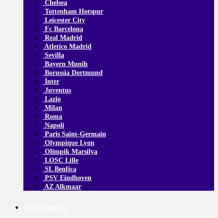
Chelsea
Tottenham Hotspur
Leicester City
Fc Barcelona
Real Madrid
Atletico Madrid
Sevilla
Bayern Munih
Borussia Dortmund
İnter
Juventus
Lazio
Milan
Roma
Napoli
Paris Saint-Germain
Olympique Lyon
Olimpik Marsilya
LOSC Lille
SL Benfica
PSV Eindhoven
AZ Alkmaar
Canlı Sonuçlar