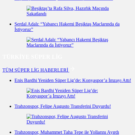
Serdal Adalı: “Yabancı Hakemi Beşiktaş Maçlarında da
İstiyoruz”
TÜRKİYE SÜPER LİG
TÜM SÜPER LİG HABERLERİ
Enis Bardhi Yeniden Süper Lig’de: Konyaspor’a İmzayı Attı!
Trabzonspor, Felipe Augusto Transferini Duyurdu!
Trabzonspor, Muhammet Taha Tepe ile Yollarını Ayırdı