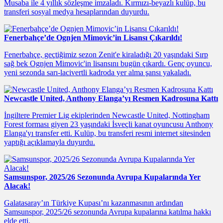
Musaba ile 4 yıllık sözleşme imzaladı. Kırmızı-beyazlı kulüp, bu
transferi sosyal medya hesaplarından duyurdu.
Fenerbahçe’de Ognjen Mimovic’in Lisansı Çıkarıldı!
Fenerbahçe, geçtiğimiz sezon Zenit'e kiraladığı 20 yaşındaki Sırp
sağ bek Ognjen Mimovic'in lisansını bugün çıkardı. Genç oyuncu,
yeni sezonda sarı-lacivertli kadroda yer alma şansı yakaladı.
Newcastle United, Anthony Elanga’yı Resmen Kadrosuna Kattı
İngiltere Premier Lig ekiplerinden Newcastle United, Nottingham
Forest forması giyen 23 yaşındaki İsveçli kanat oyuncusu Anthony
Elanga'yı transfer etti. Kulüp, bu transferi resmi internet sitesinden
yaptığı açıklamayla duyurdu.
Samsunspor, 2025/26 Sezonunda Avrupa Kupalarında Yer
Alacak!
Galatasaray’ın Türkiye Kupası’nı kazanmasının ardından
Samsunspor, 2025/26 sezonunda Avrupa kupalarına katılma hakkı
elde etti.