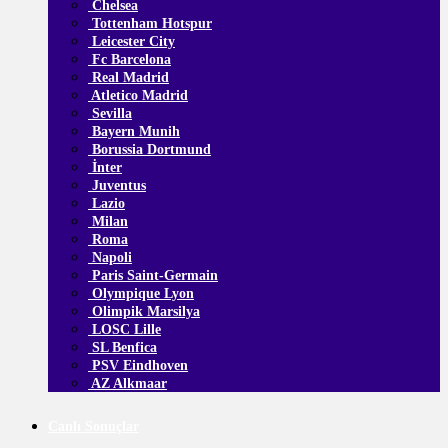
Chelsea
Tottenham Hotspur
Leicester City
Fc Barcelona
Real Madrid
Atletico Madrid
Sevilla
Bayern Munih
Borussia Dortmund
İnter
Juventus
Lazio
Milan
Roma
Napoli
Paris Saint-Germain
Olympique Lyon
Olimpik Marsilya
LOSC Lille
SL Benfica
PSV Eindhoven
AZ Alkmaar
Canlı Sonuçlar