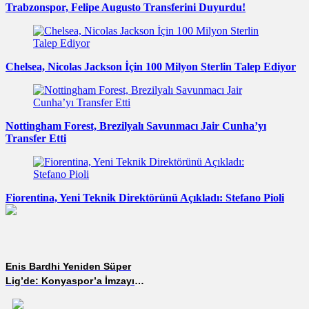
Trabzonspor, Felipe Augusto Transferini Duyurdu!
Chelsea, Nicolas Jackson İçin 100 Milyon Sterlin Talep Ediyor
Nottingham Forest, Brezilyalı Savunmacı Jair Cunha’yı
Transfer Etti
Fiorentina, Yeni Teknik Direktörünü Açıkladı: Stefano Pioli
Enis Bardhi Yeniden Süper
Lig’de: Konyaspor’a İmzayı
Attı!