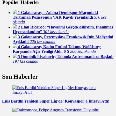
Popüler Haberler
1
Galatasaray – Adana Demirspor Maçındaki
Tartışmalı Pozisyonun VAR Kaydı Yayınlandı
576 kez
okundu
2
Elan Ricardo: “Hayalimi Gerçekleştirdim, İnanılmaz
Heyecanlandım”
301 kez okundu
3
Galatasaray, Przemyslaw Frankowski’nin Maliyetini
Açıkladı!
226 kez okundu
4
Galatasaray Kadın Futbol Takımı, Wolfsburg
Karşısında Ağır Yenilgi Aldı: 0-5
200 kez okundu
5
Dominik Livakovic, Takımla Antrenmanlara Başladı
197 kez okundu
Son Haberler
Enis Bardhi Yeniden Süper Lig’de: Konyaspor’a İmzayı Attı!