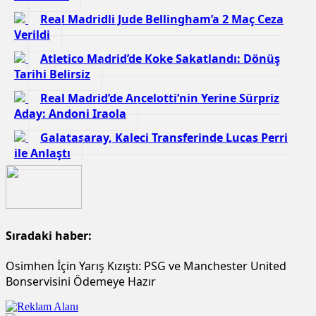
Real Madridli Jude Bellingham’a 2 Maç Ceza
Verildi
Atletico Madrid’de Koke Sakatlandı: Dönüş
Tarihi Belirsiz
Real Madrid’de Ancelotti’nin Yerine Sürpriz
Aday: Andoni Iraola
Galatasaray, Kaleci Transferinde Lucas Perri
ile Anlaştı
Sıradaki haber:
Osimhen İçin Yarış Kızıştı: PSG ve Manchester United
Bonservisini Ödemeye Hazır