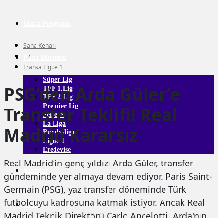
İddaa Programı
Saha Kenarı
/
Puan Durumu
Fransa Ligue 1
Süper Lig
PSG’den Arda Güler’e
TFF 1.Lig
TFF 2.Lig
Premier Lig
Transfer Teklifi! Real
Serie A
La Liga
Madrid Kararsız
Bundesliga
Ligue 1
Eredevise
Real Madrid’in genç yıldızı Arda Güler, transfer
Yazarlar
gündeminde yer almaya devam ediyor. Paris Saint-
Germain (PSG), yaz transfer döneminde Türk
futbolcuyu kadrosuna katmak istiyor. Ancak Real
Galeri
Madrid Teknik Direktörü Carlo Ancelotti, Arda'nın