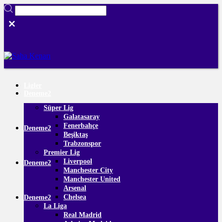
Ligler
Deneme2
Süper Lig
Galatasaray
Fenerbahçe
Deneme2
Beşiktaş
Trabzonspor
Premier Lig
Liverpool
Deneme2
Manchester City
Manchester United
Arsenal
Chelsea
Deneme2
La Liga
Real Madrid