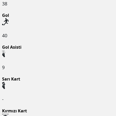
38
Gol
40
Gol Asisti
9
Sarı Kart
-
Kırmızı Kart