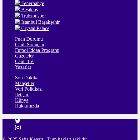
Fenerbahçe
Beşiktaş
Trabzonspor
İstanbul Başakşehir
Crystal Palace
Puan Durumu
Canlı Sonuçlar
Futbol İddaa Programı
Gazeteler
Canlı TV
Yazarlar
Son Dakika
Manşetler
Veri Politikası
İletişim
Künye
Hakkımızda
© 2025 Saha Kenarı - Tüm hakları saklıdır.