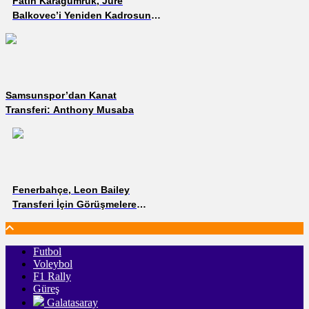
Fatih Karagümrük, Jure
Balkovec’i Yeniden Kadrosuna
Kattı
Samsunspor’dan Kanat
Transferi: Anthony Musaba
Fenerbahçe, Leon Bailey
Transferi İçin Görüşmelere
Başladı
Futbol
Voleybol
F1 Rally
Güreş
Galatasaray