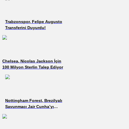
Trabzonspor, Felipe Augusto
Transferini Duyurdu!
Chelsea, Nicolas Jackson İçin
100 Milyon Sterlin Talep Ediyor
Nottingham Forest, Brezilyalı
Savunmacı Jair Cunha’yı
Transfer Etti