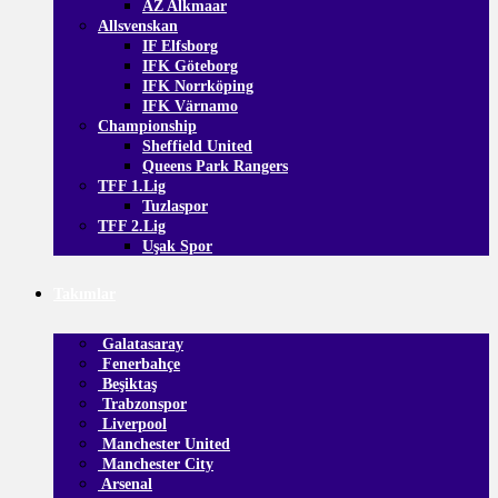
AZ Alkmaar
Allsvenskan
IF Elfsborg
IFK Göteborg
IFK Norrköping
IFK Värnamo
Championship
Sheffield United
Queens Park Rangers
TFF 1.Lig
Tuzlaspor
TFF 2.Lig
Uşak Spor
Takımlar
Galatasaray
Fenerbahçe
Beşiktaş
Trabzonspor
Liverpool
Manchester United
Manchester City
Arsenal