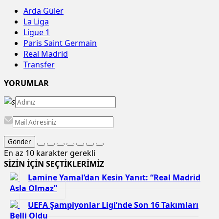
Arda Güler
La Liga
Ligue 1
Paris Saint Germain
Real Madrid
Transfer
YORUMLAR
Gönder
En az 10 karakter gerekli
SİZİN İÇİN SEÇTİKLERİMİZ
Lamine Yamal’dan Kesin Yanıt: “Real Madrid
Asla Olmaz”
UEFA Şampiyonlar Ligi’nde Son 16 Takımları
Belli Oldu