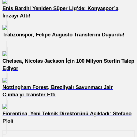
Enis Bardhi Yeniden Süper Lig’de: Konyaspor’a
İmzayı Attı!
Trabzonspor, Felipe Augusto Transferini Duyurdu!
Chelsea, Nicolas Jackson İçin 100 Milyon Sterlin Talep
Ediyor
Nottingham Forest, Brezilyalı Savunmacı Jair
Cunha’yı Transfer Etti
Fiorentina, Yeni Teknik Direktörünü Açıkladı: Stefano
Pioli