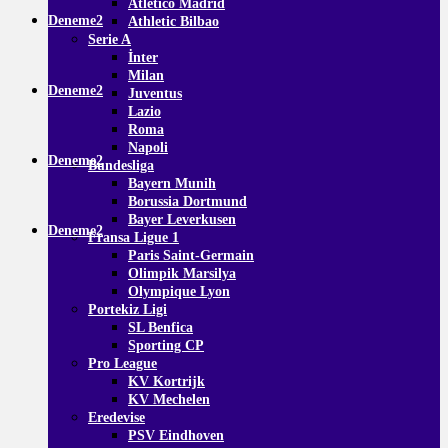
Atletico Madrid
Deneme2
Athletic Bilbao
Serie A
İnter
Milan
Deneme2
Juventus
Lazio
Roma
Napoli
Deneme2
Bundesliga
Bayern Munih
Borussia Dortmund
Bayer Leverkusen
Deneme2
Fransa Ligue 1
Paris Saint-Germain
Olimpik Marsilya
Olympique Lyon
Portekiz Ligi
SL Benfica
Sporting CP
Pro League
KV Kortrijk
KV Mechelen
Eredevise
PSV Eindhoven