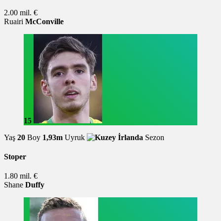
2.00 mil. €
Ruairi
McConville
15
Yaş
20
Boy
1,93m
Uyruk
Sezon
Stoper
1.80 mil. €
Shane
Duffy