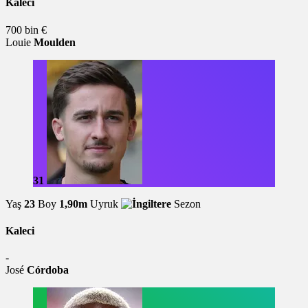
Kaleci
700 bin €
Louie
Moulden
31
Yaş
23
Boy
1,90m
Uyruk
Sezon
Kaleci
-
José
Córdoba