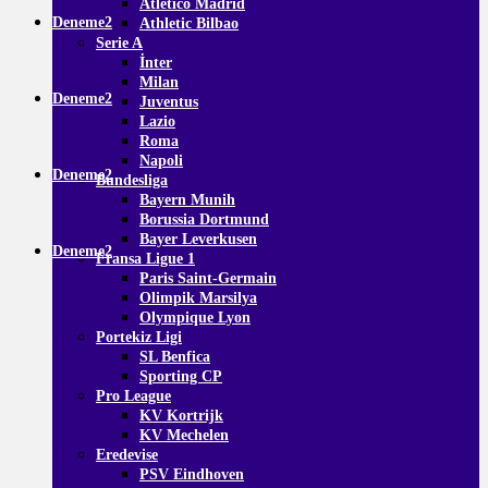
Atletico Madrid
Deneme2
Athletic Bilbao
Serie A
İnter
Milan
Deneme2
Juventus
Lazio
Roma
Napoli
Deneme2
Bundesliga
Bayern Munih
Borussia Dortmund
Bayer Leverkusen
Deneme2
Fransa Ligue 1
Paris Saint-Germain
Olimpik Marsilya
Olympique Lyon
Portekiz Ligi
SL Benfica
Sporting CP
Pro League
KV Kortrijk
KV Mechelen
Eredevise
PSV Eindhoven