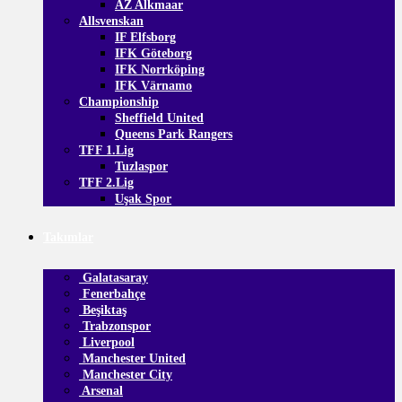
AZ Alkmaar
Allsvenskan
IF Elfsborg
IFK Göteborg
IFK Norrköping
IFK Värnamo
Championship
Sheffield United
Queens Park Rangers
TFF 1.Lig
Tuzlaspor
TFF 2.Lig
Uşak Spor
Takımlar
Galatasaray
Fenerbahçe
Beşiktaş
Trabzonspor
Liverpool
Manchester United
Manchester City
Arsenal