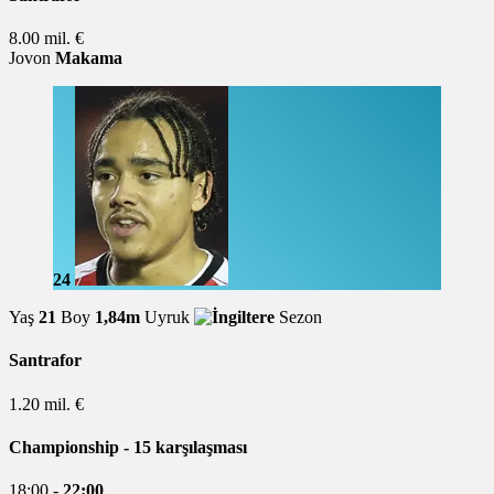
8.00 mil. €
Jovon
Makama
24
Yaş
21
Boy
1,84m
Uyruk
Sezon
Santrafor
1.20 mil. €
Championship
- 15 karşılaşması
18:00 -
22:00