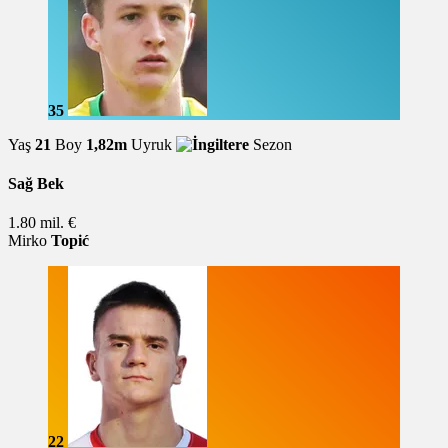
35
Yaş
21
Boy
1,82m
Uyruk
Sezon
Sağ Bek
1.80 mil. €
Mirko
Topić
22