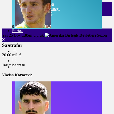
Listeli Galeri Örneği
Numaralı Galeri Örneği
Video Galeri Örneği
9
Futbol
Yaş
25
Boy
1,85m
Uyruk
Sezon
Santrafor
20.00 mil. €
Takım Kadrosu
Vladan
Kovacevic