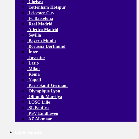
Chelsea
Tottenham Hotspur
Leicester City
Fc Barcelona
Real Madrid
Atletico Madrid
Sevilla
Bayern Munih
Borussia Dortmund
İnter
Juventus
Lazio
Milan
Roma
Napoli
Paris Saint-Germain
Olympique Lyon
Olimpik Marsilya
LOSC Lille
SL Benfica
PSV Eindhoven
AZ Alkmaar
Canlı Sonuçlar