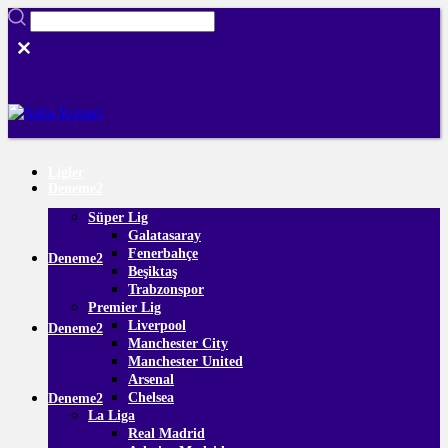
Ligler
Deneme2
Süper Lig
Galatasaray
Fenerbahçe
Deneme2
Beşiktaş
Trabzonspor
Premier Lig
Liverpool
Deneme2
Manchester City
Manchester United
Arsenal
Chelsea
Deneme2
La Liga
Real Madrid