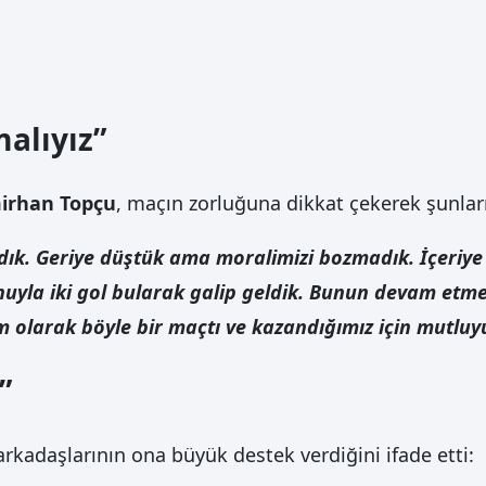
alıyız”
irhan Topçu
, maçın zorluğuna dikkat çekerek şunları
ndık. Geriye düştük ama moralimizi bozmadık. İçeriy
unuyla iki gol bularak galip geldik. Bunun devam etm
 olarak böyle bir maçtı ve kazandığımız için mutluy
”
arkadaşlarının ona büyük destek verdiğini ifade etti: