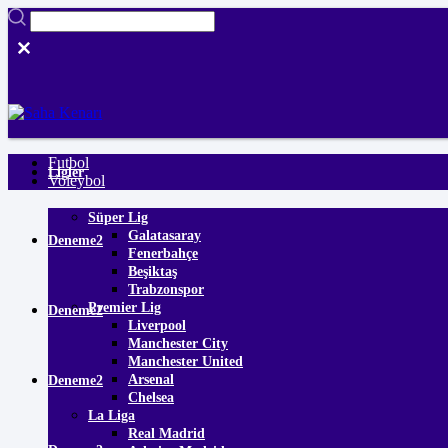
Futbol
Ligler
Voleybol
Süper Lig
Galatasaray
Deneme2
Fenerbahçe
Beşiktaş
Trabzonspor
Premier Lig
Deneme2
Liverpool
Manchester City
Manchester United
Arsenal
Deneme2
Chelsea
La Liga
Real Madrid