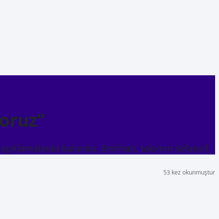
yoruz”
 açıklamalarda bulundu. Emirhan, takımın defansif
53 kez okunmuştur