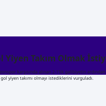
l Yiyen Takım Olmak İsti
nspor karşısında alınan 2-1’lik galibiyetin ardından
gol yiyen takımı olmayı istediklerini vurguladı.