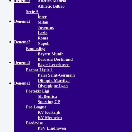
Deneme2
Atletico Madrid
Athletic Bilbao
Serie A
İnter
Deneme2
Milan
Juventus
Lazio
Roma
Deneme2
Napoli
Bundesliga
Bayern Munih
Borussia Dortmund
Deneme2
Bayer Leverkusen
Fransa Ligue 1
Paris Saint-Germain
Olimpik Marsilya
Deneme2
Olympique Lyon
Portekiz Ligi
SL Benfica
Sporting CP
Pro League
KV Kortrijk
KV Mechelen
Eredevise
PSV Eindhoven