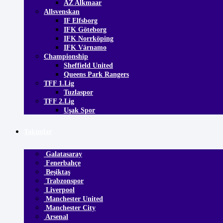
AZ Alkmaar
Allsvenskan
IF Elfsborg
IFK Göteborg
IFK Norrköping
IFK Värnamo
Championship
Sheffield United
Queens Park Rangers
TFF 1.Lig
Tuzlaspor
TFF 2.Lig
Uşak Spor
Takımlar
Galatasaray
Fenerbahçe
Beşiktaş
Trabzonspor
Liverpool
Manchester United
Manchester City
Arsenal