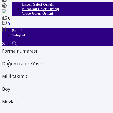
Listeli Galeri Örneği
Numaralı Galeri Örneği
Video Galeri Örneği
0
0
Futbol
Voleybol
Forma numarası :
Doğum tarihi/Yaş :
Milli takım :
Boy :
Mevki :