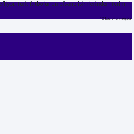
efliyor. Türk futbolunun efsane isimlerinden Terim,
12 kez okunmuştur