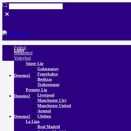
Futbol
Ligler
Basketbol
Voleybol
Süper Lig
Galatasaray
Fenerbahçe
Deneme2
Beşiktaş
Trabzonspor
Premier Lig
Liverpool
Deneme2
Manchester City
Manchester United
Arsenal
Chelsea
Deneme2
La Liga
Real Madrid