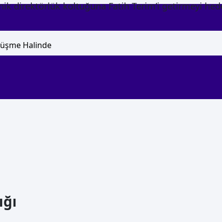
nik direktörlük koltuğuna Fatih Terim’i getirmeyi hed
ığı