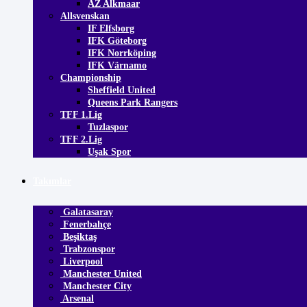
AZ Alkmaar
Allsvenskan
IF Elfsborg
IFK Göteborg
IFK Norrköping
IFK Värnamo
Championship
Sheffield United
Queens Park Rangers
TFF 1.Lig
Tuzlaspor
TFF 2.Lig
Uşak Spor
Takımlar
Galatasaray
Fenerbahçe
Beşiktaş
Trabzonspor
Liverpool
Manchester United
Manchester City
Arsenal