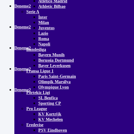
Atletico Madrid
Deneme2
Athletic Bilbao
Serie A
İnter
Milan
Deneme2
Juventus
Lazio
Roma
Napoli
Deneme2
Bundesliga
Bayern Munih
Borussia Dortmund
Bayer Leverkusen
Deneme2
Fransa Ligue 1
Paris Saint-Germain
Olimpik Marsilya
Olympique Lyon
Deneme2
Portekiz Ligi
SL Benfica
Sporting CP
Pro League
KV Kortrijk
KV Mechelen
Eredevise
PSV Eindhoven