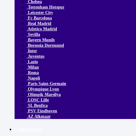
Chelsea
Tottenham Hotspur
Leicester City
Fc Barcelona
Real Madrid
Atletico Madrid
Sevilla
Bayern Munih
Borussia Dortmund
İnter
Juventus
Lazio
Milan
Roma
Napoli
Paris Saint-Germain
Olympique Lyon
Olimpik Marsilya
LOSC Lille
SL Benfica
PSV Eindhoven
AZ Alkmaar
Canlı Sonuçlar