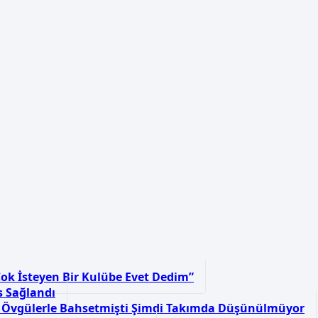
ok İsteyen Bir Kulübe Evet Dedim”
s Sağlandı
 Övgülerle Bahsetmişti Şimdi Takımda Düşünülmüyor