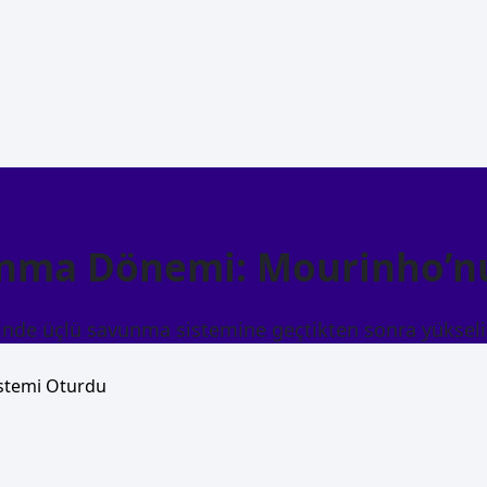
unma Dönemi: Mourinho’n
nde üçlü savunma sistemine geçtikten sonra yükseliş