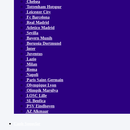
Chelsea
Tottenham Hotspur
Leicester City
Fc Barcelona
Real Madrid
Atletico Madrid
Sevilla
Bayern Munih
Borussia Dortmund
İnter
Juventus
Lazio
Milan
Roma
Napoli
Paris Saint-Germain
Olympique Lyon
Olimpik Marsilya
LOSC Lille
SL Benfica
PSV Eindhoven
AZ Alkmaar
Canlı Sonuçlar