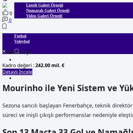
Listeli Galeri Örneği
Numaralı Galeri Örneği
0
Video Galeri Örneği
0
Futbol
Voleybol
Fenerbahçe
Kadro değeri :
242.00 mil. €
Detaylı İncele
Mourinho ile Yeni Sistem ve Yük
Sezona sancılı başlayan Fenerbahçe, teknik direktör
süreci ve inişli çıkışlı performanslar nedeniyle eleşt
Son 13 Maçta 33 Gol ve Namağl