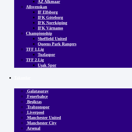
AZ Alkmaar
Allsvenskan
IF Elfsborg
IFK Göteborg
IFK Norrköping
IFK Värnamo
Championship
Sheffield United
Queens Park Rangers
TFF 1.Lig
Tuzlaspor
TFF 2.Lig
Uşak Spor
Takımlar
Galatasaray
Fenerbahçe
Beşiktaş
Trabzonspor
Liverpool
Manchester United
Manchester City
Arsenal