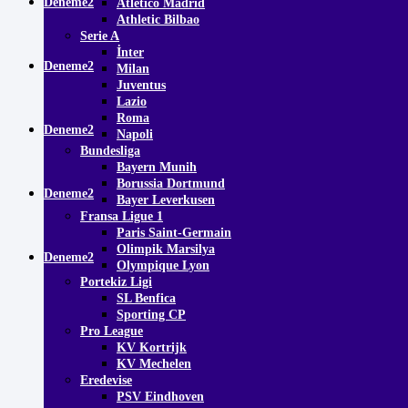
Deneme2
Atletico Madrid
Athletic Bilbao
Serie A
İnter
Deneme2
Milan
Juventus
Lazio
Roma
Deneme2
Napoli
Bundesliga
Bayern Munih
Borussia Dortmund
Deneme2
Bayer Leverkusen
Fransa Ligue 1
Paris Saint-Germain
Olimpik Marsilya
Deneme2
Olympique Lyon
Portekiz Ligi
SL Benfica
Sporting CP
Pro League
KV Kortrijk
KV Mechelen
Eredevise
PSV Eindhoven