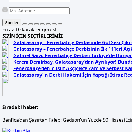
Gönder
En az 10 karakter gerekli
SİZİN İÇİN SEÇTİKLERİMİZ
Galatasaray – Fenerbahçe Derbisinde Gol Sesi Çık
Galatasaray – Fenerbahçe Derbisinin İlk 11’leri Açı
Gabriel Sara: Fenerbahçe Derbisi Türkiye’de Dünya
Kerem Demirbay, Galatasaray’dan Ayrılıyor! Bunde
Fenerbahçe’den Yusuf Akçiçek’e Zam ve Serbest K
Galatasaray’ın Derbi Hakemi İçin Yaptığı İtiraz Re
Sıradaki haber:
Benfica’dan Şaşırtan Talep: Gedson’un Yüzde 50 Hissesi İçi