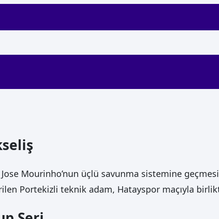
seliş
 Jose Mourinho’nun üçlü savunma sistemine geçmesiyle
irilen Portekizli teknik adam, Hatayspor maçıyla birlikt
up Seri