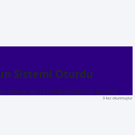
un Sistemi Oturdu
e geçti ve son 13 maçta yenilgi yüzü görmedi.
9 kez okunmuştur