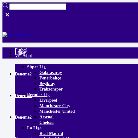
Futbol
Ligler
Voleybol
Süper Lig
Galatasaray
Deneme2
Fenerbahçe
Beşiktaş
Trabzonspor
Premier Lig
Deneme2
Liverpool
Manchester City
Manchester United
Arsenal
Deneme2
Chelsea
La Liga
Real Madrid