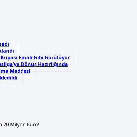
madı
klandı
 Kupası Finali Gibi Görülüyor
sliga’ya Dönüş Hazırlığında
alma Maddesi
ddedildi
n 20 Milyon Euro!