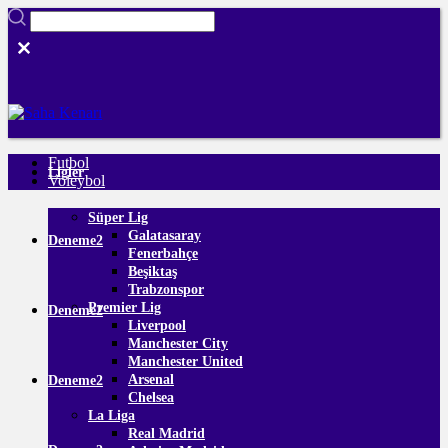
Futbol
Ligler
Voleybol
Süper Lig
Galatasaray
Deneme2
Fenerbahçe
Beşiktaş
Trabzonspor
Premier Lig
Deneme2
Liverpool
Manchester City
Manchester United
Arsenal
Deneme2
Chelsea
La Liga
Real Madrid