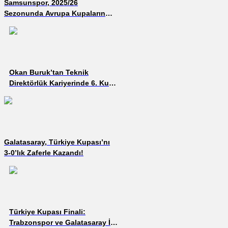
Samsunspor, 2025/26
Sezonunda Avrupa Kupalarında
Yer Alacak!
Okan Buruk’tan Teknik
Direktörlük Kariyerinde 6. Kupa
Sevinci!
Galatasaray, Türkiye Kupası’nı
3-0’lık Zaferle Kazandı!
Türkiye Kupası Finali:
Trabzonspor ve Galatasaray İlk