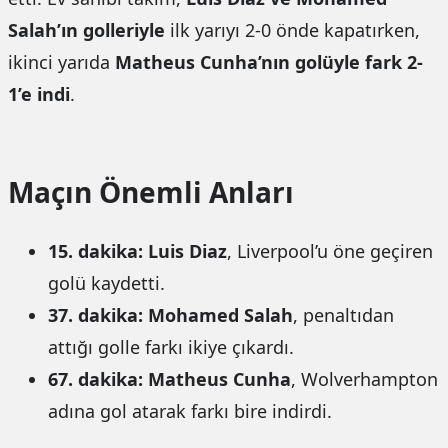
Salah’ın golleriyle
ilk yarıyı 2-0 önde kapatırken,
ikinci yarıda
Matheus Cunha’nın golüyle fark 2-
1’e indi
.
escort
ankara
Ankara
Maçın Önemli Anları
masaj
yapan
escort
15. dakika:
Luis Diaz
, Liverpool’u öne geçiren
Çankaya
golü kaydetti.
escort
37. dakika:
Mohamed Salah
, penaltıdan
kadınlar
attığı golle farkı ikiye çıkardı.
67. dakika:
Matheus Cunha
, Wolverhampton
adına gol atarak farkı bire indirdi.