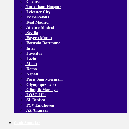
Chelsea
Tottenham Hotspur
Leicester City
Fc Barcelona
Real Madrid
Atletico Madrid
Sevilla
Bayern Munih
Borussia Dortmund
İnter
Juventus
Lazio
Milan
Roma
Napoli
Paris Saint-Germain
Olympique Lyon
Olimpik Marsilya
LOSC Lille
SL Benfica
PSV Eindhoven
AZ Alkmaar
Canlı Sonuçlar