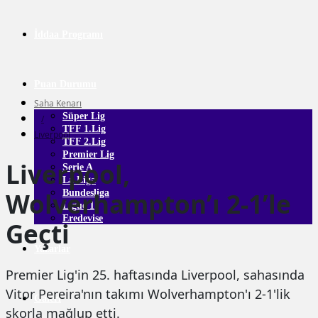
İddaa Programı
Puan Durumu
Saha Kenarı
Süper Lig
/
TFF 1.Lig
Liverpool
TFF 2.Lig
Premier Lig
Liverpool,
Serie A
La Liga
Wolverhampton’ı 2-1’le
Bundesliga
Ligue 1
Eredevise
Geçti
Yazarlar
Premier Lig'in 25. haftasında Liverpool, sahasında
Vitor Pereira'nın takımı Wolverhampton'ı 2-1'lik
Galeri
skorla mağlup etti.