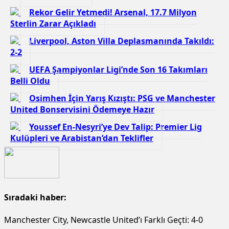
Rekor Gelir Yetmedi! Arsenal, 17.7 Milyon
Sterlin Zarar Açıkladı
Liverpool, Aston Villa Deplasmanında Takıldı:
2-2
UEFA Şampiyonlar Ligi’nde Son 16 Takımları
Belli Oldu
Osimhen İçin Yarış Kızıştı: PSG ve Manchester
United Bonservisini Ödemeye Hazır
Youssef En-Nesyri’ye Dev Talip: Premier Lig
Kulüpleri ve Arabistan’dan Teklifler
Sıradaki haber:
Manchester City, Newcastle United’ı Farklı Geçti: 4-0