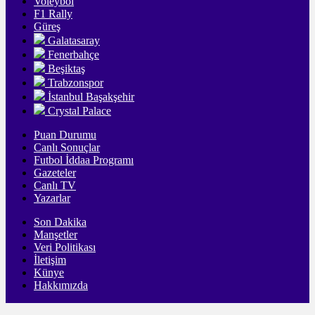
Voleybol
F1 Rally
Güreş
Galatasaray
Fenerbahçe
Beşiktaş
Trabzonspor
İstanbul Başakşehir
Crystal Palace
Puan Durumu
Canlı Sonuçlar
Futbol İddaa Programı
Gazeteler
Canlı TV
Yazarlar
Son Dakika
Manşetler
Veri Politikası
İletişim
Künye
Hakkımızda