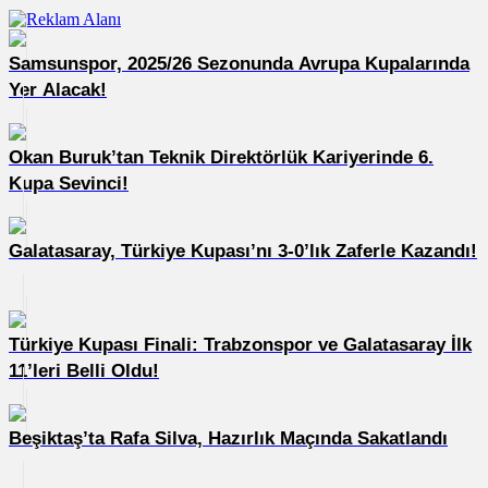
Samsunspor, 2025/26 Sezonunda Avrupa Kupalarında
Yer Alacak!
Okan Buruk’tan Teknik Direktörlük Kariyerinde 6.
Kupa Sevinci!
Galatasaray, Türkiye Kupası’nı 3-0’lık Zaferle Kazandı!
Türkiye Kupası Finali: Trabzonspor ve Galatasaray İlk
11’leri Belli Oldu!
Beşiktaş’ta Rafa Silva, Hazırlık Maçında Sakatlandı