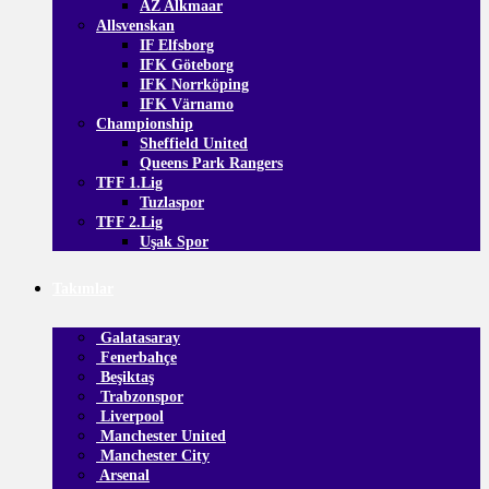
AZ Alkmaar
Allsvenskan
IF Elfsborg
IFK Göteborg
IFK Norrköping
IFK Värnamo
Championship
Sheffield United
Queens Park Rangers
TFF 1.Lig
Tuzlaspor
TFF 2.Lig
Uşak Spor
Takımlar
Galatasaray
Fenerbahçe
Beşiktaş
Trabzonspor
Liverpool
Manchester United
Manchester City
Arsenal