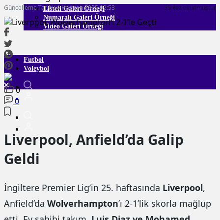
Güncelleme Tarihi: 4 Haziran 2025 02:53
55 kez okunmuştur
Listeli Galeri Örneği
Numaralı Galeri Örneği
Video Galeri Örneği
Futbol
Voleybol
0
0
Liverpool, Anfield’da Galip
Geldi
İngiltere Premier Lig’in 25. haftasında
Liverpool
,
Anfield’da
Wolverhampton
’ı 2-1’lik skorla mağlup
etti. Ev sahibi takım,
Luis Diaz ve Mohamed