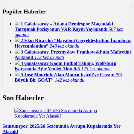
Popüler Haberler
1
Galatasaray – Adana Demirspor Maçındaki
Tartışmalı Pozisyonun VAR Kaydı Yayınlandı
507 kez
okundu
2
Elan Ricardo: “Hayalimi Gerçekleştirdim, İnanılmaz
Heyecanlandım”
248 kez okundu
3
Galatasaray, Przemyslaw Frankowski’nin Maliyetini
Açıkladı!
172 kez okundu
4
Galatasaray Kadın Futbol Takımı, Wolfsburg
Karşısında Ağır Yenilgi Aldı: 0-5
145 kez okundu
5
Jose Mourinho’dan Mauro Icardi’ye Cevap: “O
Büyük Bir GOAT”
142 kez okundu
Son Haberler
Samsunspor, 2025/26 Sezonunda Avrupa Kupalarında Yer
Alacak!