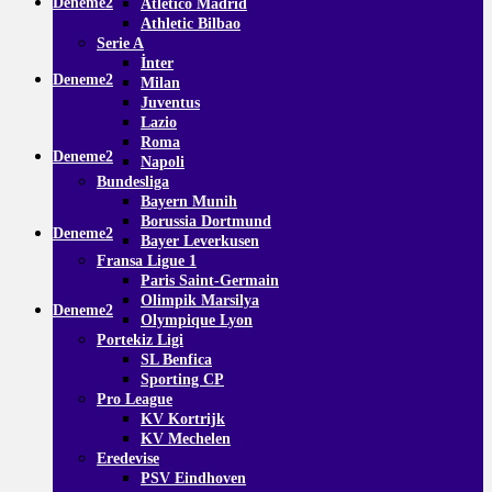
Deneme2
Atletico Madrid
Athletic Bilbao
Serie A
İnter
Deneme2
Milan
Juventus
Lazio
Roma
Deneme2
Napoli
Bundesliga
Bayern Munih
Borussia Dortmund
Deneme2
Bayer Leverkusen
Fransa Ligue 1
Paris Saint-Germain
Olimpik Marsilya
Deneme2
Olympique Lyon
Portekiz Ligi
SL Benfica
Sporting CP
Pro League
KV Kortrijk
KV Mechelen
Eredevise
PSV Eindhoven