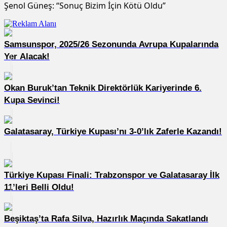
Şenol Güneş: “Sonuç Bizim İçin Kötü Oldu”
Samsunspor, 2025/26 Sezonunda Avrupa Kupalarında
Yer Alacak!
Okan Buruk’tan Teknik Direktörlük Kariyerinde 6.
Kupa Sevinci!
Galatasaray, Türkiye Kupası’nı 3-0’lık Zaferle Kazandı!
Türkiye Kupası Finali: Trabzonspor ve Galatasaray İlk
11’leri Belli Oldu!
Beşiktaş’ta Rafa Silva, Hazırlık Maçında Sakatlandı