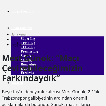
İddaa Programı
Puan Durumu
Saha Kenarı
Süper Lig
/
TFF 1.Lig
Beşiktaş
TFF 2.Lig
Premier Lig
Mert Günok: “Maçı
Serie A
La Liga
Çevirebileceğimizin
Bundesliga
Ligue 1
Eredevise
Farkındaydık”
Yazarlar
Beşiktaş’ın deneyimli kalecisi Mert Günok, 2-1’lik
Trabzonspor galibiyetinin ardından önemli
Galeri
açıklamalarda bulundu. Günok, maçın ikinci