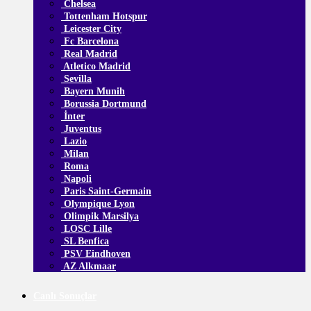
Chelsea
Tottenham Hotspur
Leicester City
Fc Barcelona
Real Madrid
Atletico Madrid
Sevilla
Bayern Munih
Borussia Dortmund
İnter
Juventus
Lazio
Milan
Roma
Napoli
Paris Saint-Germain
Olympique Lyon
Olimpik Marsilya
LOSC Lille
SL Benfica
PSV Eindhoven
AZ Alkmaar
Canlı Sonuçlar