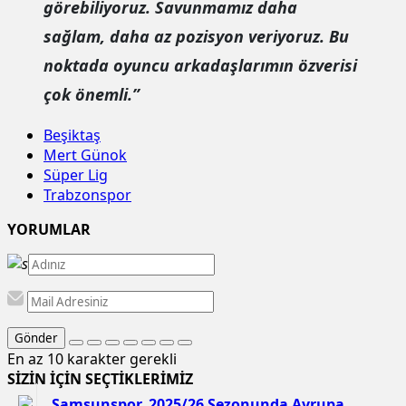
görebiliyoruz. Savunmamız daha
sağlam, daha az pozisyon veriyoruz. Bu
noktada oyuncu arkadaşlarımın özverisi
çok önemli.”
Beşiktaş
Mert Günok
Süper Lig
Trabzonspor
YORUMLAR
Gönder
En az 10 karakter gerekli
SİZİN İÇİN SEÇTİKLERİMİZ
Samsunspor, 2025/26 Sezonunda Avrupa