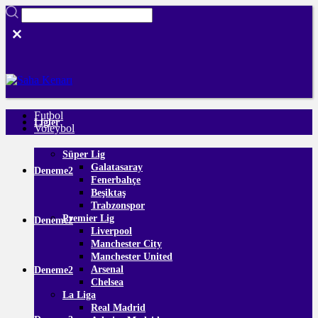
Futbol
Ligler
Voleybol
Süper Lig
Galatasaray
Deneme2
Fenerbahçe
Beşiktaş
Trabzonspor
Premier Lig
Deneme2
Liverpool
Manchester City
Manchester United
Arsenal
Deneme2
Chelsea
La Liga
Real Madrid