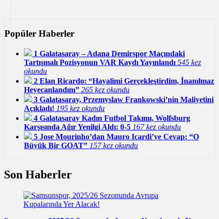
Popüler Haberler
1
Galatasaray – Adana Demirspor Maçındaki
Tartışmalı Pozisyonun VAR Kaydı Yayınlandı
545 kez
okundu
2
Elan Ricardo: “Hayalimi Gerçekleştirdim, İnanılmaz
Heyecanlandım”
265 kez okundu
3
Galatasaray, Przemyslaw Frankowski’nin Maliyetini
Açıkladı!
195 kez okundu
4
Galatasaray Kadın Futbol Takımı, Wolfsburg
Karşısında Ağır Yenilgi Aldı: 0-5
167 kez okundu
5
Jose Mourinho’dan Mauro Icardi’ye Cevap: “O
Büyük Bir GOAT”
157 kez okundu
Son Haberler