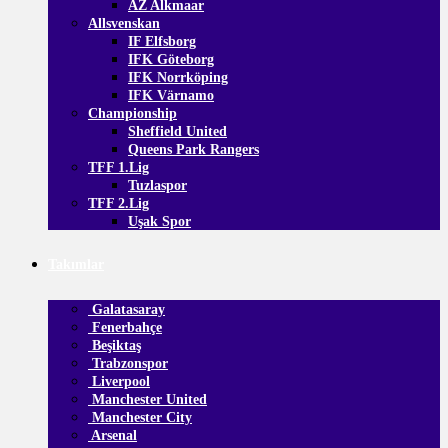
AZ Alkmaar
Allsvenskan
IF Elfsborg
IFK Göteborg
IFK Norrköping
IFK Värnamo
Championship
Sheffield United
Queens Park Rangers
TFF 1.Lig
Tuzlaspor
TFF 2.Lig
Uşak Spor
Takımlar
Galatasaray
Fenerbahçe
Beşiktaş
Trabzonspor
Liverpool
Manchester United
Manchester City
Arsenal