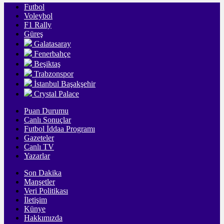
Futbol
Voleybol
F1 Rally
Güreş
Galatasaray
Fenerbahçe
Beşiktaş
Trabzonspor
İstanbul Başakşehir
Crystal Palace
Puan Durumu
Canlı Sonuçlar
Futbol İddaa Programı
Gazeteler
Canlı TV
Yazarlar
Son Dakika
Manşetler
Veri Politikası
İletişim
Künye
Hakkımızda