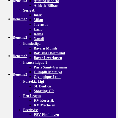
Deneme2
Atletico Madrid
Athletic Bilbao
Serie A
İnter
Deneme2
Milan
Juventus
Lazio
Roma
Deneme2
Napoli
Bundesliga
Bayern Munih
Borussia Dortmund
Deneme2
Bayer Leverkusen
Fransa Ligue 1
Paris Saint-Germain
Olimpik Marsilya
Deneme2
Olympique Lyon
Portekiz Ligi
SL Benfica
Sporting CP
Pro League
KV Kortrijk
KV Mechelen
Eredevise
PSV Eindhoven