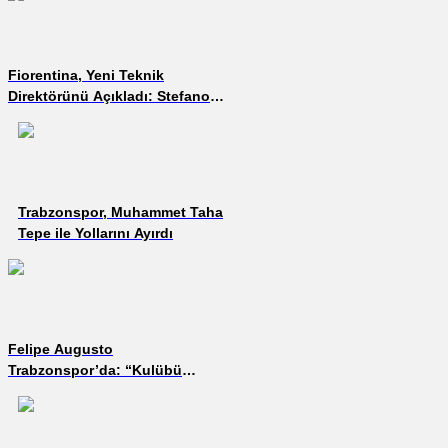
Fiorentina, Yeni Teknik
Direktörünü Açıkladı: Stefano
Pioli
Trabzonspor, Muhammet Taha
Tepe ile Yollarını Ayırdı
Felipe Augusto
Trabzonspor’da: “Kulübü
Konsol Oyunlarından
Biliyordum”