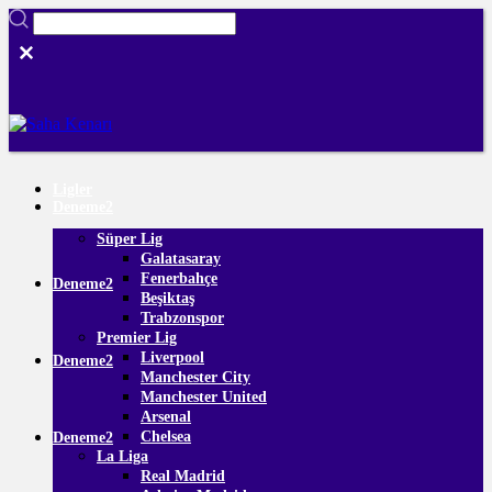
Ligler
Deneme2
Süper Lig
Galatasaray
Fenerbahçe
Deneme2
Beşiktaş
Trabzonspor
Premier Lig
Liverpool
Deneme2
Manchester City
Manchester United
Arsenal
Chelsea
Deneme2
La Liga
Real Madrid