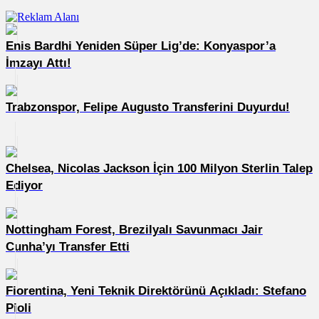
Enis Bardhi Yeniden Süper Lig’de: Konyaspor’a
İmzayı Attı!
Trabzonspor, Felipe Augusto Transferini Duyurdu!
Chelsea, Nicolas Jackson İçin 100 Milyon Sterlin Talep
Ediyor
Nottingham Forest, Brezilyalı Savunmacı Jair
Cunha’yı Transfer Etti
Fiorentina, Yeni Teknik Direktörünü Açıkladı: Stefano
Pioli