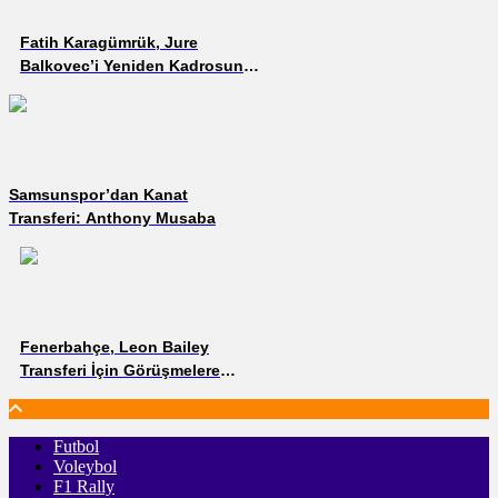
Fatih Karagümrük, Jure
Balkovec’i Yeniden Kadrosuna
Kattı
Samsunspor’dan Kanat
Transferi: Anthony Musaba
Fenerbahçe, Leon Bailey
Transferi İçin Görüşmelere
Başladı
Futbol
Voleybol
F1 Rally