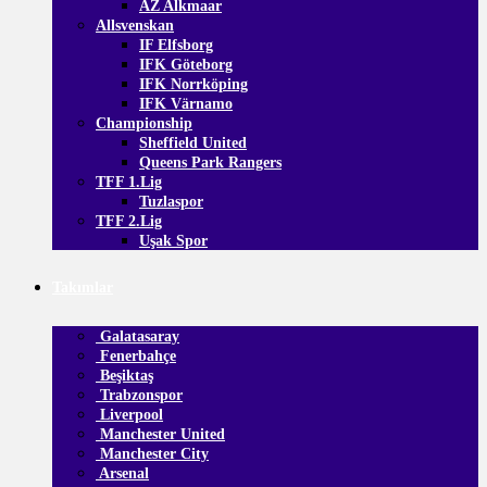
AZ Alkmaar
Allsvenskan
IF Elfsborg
IFK Göteborg
IFK Norrköping
IFK Värnamo
Championship
Sheffield United
Queens Park Rangers
TFF 1.Lig
Tuzlaspor
TFF 2.Lig
Uşak Spor
Takımlar
Galatasaray
Fenerbahçe
Beşiktaş
Trabzonspor
Liverpool
Manchester United
Manchester City
Arsenal