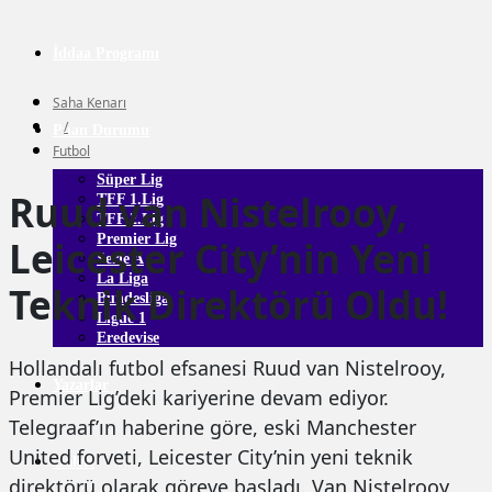
İddaa Programı
Saha Kenarı
/
Puan Durumu
Futbol
Süper Lig
Ruud van Nistelrooy,
TFF 1.Lig
TFF 2.Lig
Premier Lig
Leicester City’nin Yeni
Serie A
La Liga
Teknik Direktörü Oldu!
Bundesliga
Ligue 1
Eredevise
Hollandalı futbol efsanesi Ruud van Nistelrooy,
Yazarlar
Premier Lig’deki kariyerine devam ediyor.
Telegraaf’ın haberine göre, eski Manchester
United forveti, Leicester City’nin yeni teknik
Galeri
direktörü olarak göreve başladı. Van Nistelrooy,