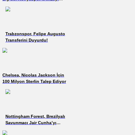
Attı!
Trabzonspor, Felipe Augusto
Transferini Duyurdu!
Chelsea, Nicolas Jackson İçin
100 Milyon Sterlin Talep Ediyor
Nottingham Forest, Brezilyalı
Savunmacı Jair Cunha’yı
Transfer Etti