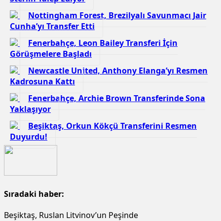
Nottingham Forest, Brezilyalı Savunmacı Jair
Cunha’yı Transfer Etti
Fenerbahçe, Leon Bailey Transferi İçin
Görüşmelere Başladı
Newcastle United, Anthony Elanga’yı Resmen
Kadrosuna Kattı
Fenerbahçe, Archie Brown Transferinde Sona
Yaklaşıyor
Beşiktaş, Orkun Kökçü Transferini Resmen
Duyurdu!
Sıradaki haber:
Beşiktaş, Ruslan Litvinov’un Peşinde