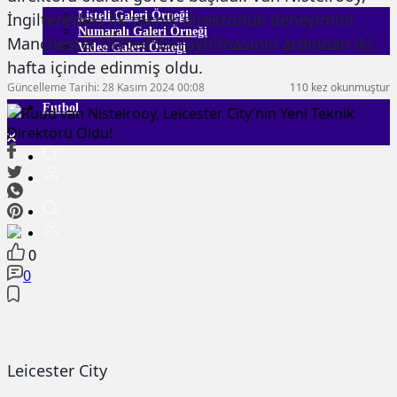
İngiltere’deki ilk teknik direktörlük deneyimini
Listeli Galeri Örneği
Numaralı Galeri Örneği
Manchester United'dan ayrılmasının ardından iki
Video Galeri Örneği
hafta içinde edinmiş oldu.
Güncelleme Tarihi: 28 Kasım 2024 00:08
110 kez okunmuştur
Futbol
0
0
Leicester City