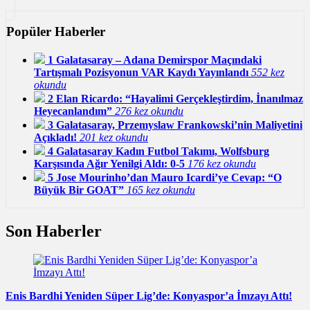
Popüler Haberler
1
Galatasaray – Adana Demirspor Maçındaki
Tartışmalı Pozisyonun VAR Kaydı Yayınlandı
552 kez
okundu
2
Elan Ricardo: “Hayalimi Gerçekleştirdim, İnanılmaz
Heyecanlandım”
276 kez okundu
3
Galatasaray, Przemyslaw Frankowski’nin Maliyetini
Açıkladı!
201 kez okundu
4
Galatasaray Kadın Futbol Takımı, Wolfsburg
Karşısında Ağır Yenilgi Aldı: 0-5
176 kez okundu
5
Jose Mourinho’dan Mauro Icardi’ye Cevap: “O
Büyük Bir GOAT”
165 kez okundu
Son Haberler
Enis Bardhi Yeniden Süper Lig’de: Konyaspor’a İmzayı Attı!