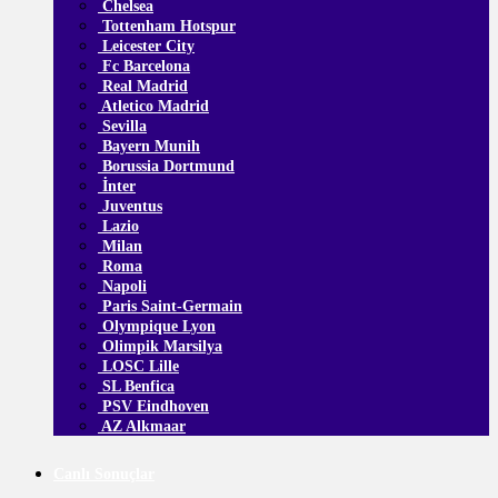
Chelsea
Tottenham Hotspur
Leicester City
Fc Barcelona
Real Madrid
Atletico Madrid
Sevilla
Bayern Munih
Borussia Dortmund
İnter
Juventus
Lazio
Milan
Roma
Napoli
Paris Saint-Germain
Olympique Lyon
Olimpik Marsilya
LOSC Lille
SL Benfica
PSV Eindhoven
AZ Alkmaar
Canlı Sonuçlar