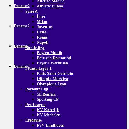
Atletico Madrid
Deneme2
Athletic Bilbao
Serie A
İnter
Milan
Deneme2
Juventus
Lazio
Roma
Napoli
Deneme2
Bundesliga
Bayern Munih
Borussia Dortmund
Bayer Leverkusen
Deneme2
Fransa Ligue 1
Paris Saint-Germain
Olimpik Marsilya
Olympique Lyon
Portekiz Ligi
SL Benfica
Sporting CP
Pro League
KV Kortrijk
KV Mechelen
Eredevise
PSV Eindhoven