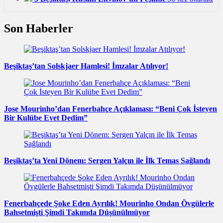
Son Haberler
Beşiktaş’tan Solskjaer Hamlesi! İmzalar Atılıyor!
Jose Mourinho’dan Fenerbahçe Açıklaması: “Beni Çok İsteyen
Bir Kulübe Evet Dedim”
Beşiktaş’ta Yeni Dönem: Sergen Yalçın ile İlk Temas Sağlandı
Fenerbahçede Şoke Eden Ayrılık! Mourinho Ondan Övgülerle
Bahsetmişti Şimdi Takımda Düşünülmüyor