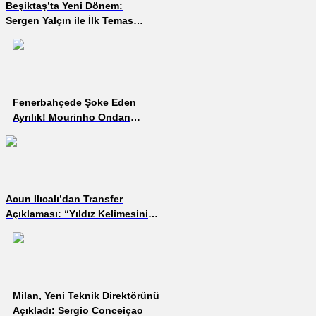
Beşiktaş’ta Yeni Dönem:
Sergen Yalçın ile İlk Temas
Sağlandı
Fenerbahçede Şoke Eden
Ayrılık! Mourinho Ondan
Övgülerle Bahsetmişti Şimdi
Takımda Düşünülmüyor
Acun Ilıcalı’dan Transfer
Açıklaması: “Yıldız Kelimesini
Kullandım Demedim”
Milan, Yeni Teknik Direktörünü
Açıkladı: Sergio Conceiçao