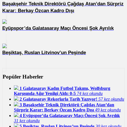
Başakşehir Teknik Direktörü Çağdaş Atan’dan Sürpriz
Karar: Berkay Özcan Kadro Dışı
Eyüpspor’da Galatasaray Maçı Öncesi Şok Ayrılık
Beşiktaş, Ruslan Litvinov’un Peşinde
Popüler Haberler
1
Galatasaray Kadın Futbol Takımı, Wolfsburg
Karşısında Ağır Yenilgi Aldı: 0-5
74 kez okundu
2
Galatasaray Rekorlarla Tarih Yazıyor!
57 kez okundu
3
Başakşehir Teknik Direktörü Çağdaş Atan’dan
Sürpriz Karar: Berkay Özcan Kadro Dışı
49 kez okundu
4
Eyüpspor’da Galatasaray Maçı Öncesi Şok Ayrılık
31 kez okundu
5
Beşiktaş, Ruslan Litvinov’un Peşinde
30 kez okundu