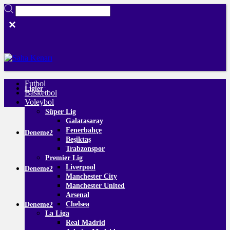
Futbol
Ligler
Basketbol
Voleybol
Süper Lig
Galatasaray
Fenerbahçe
Deneme2
Beşiktaş
Trabzonspor
Premier Lig
Liverpool
Deneme2
Manchester City
Manchester United
Arsenal
Chelsea
Deneme2
La Liga
Real Madrid