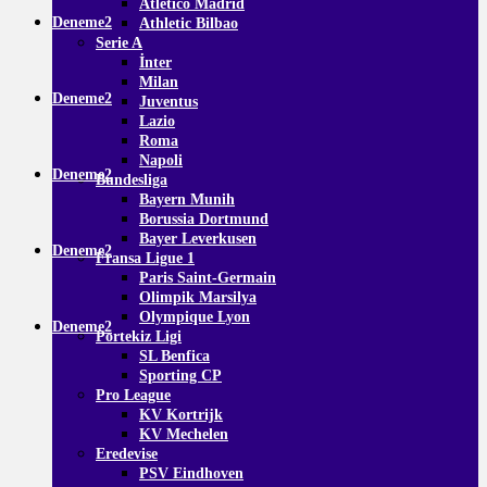
Atletico Madrid
Deneme2
Athletic Bilbao
Serie A
İnter
Milan
Deneme2
Juventus
Lazio
Roma
Napoli
Deneme2
Bundesliga
Bayern Munih
Borussia Dortmund
Bayer Leverkusen
Deneme2
Fransa Ligue 1
Paris Saint-Germain
Olimpik Marsilya
Olympique Lyon
Deneme2
Portekiz Ligi
SL Benfica
Sporting CP
Pro League
KV Kortrijk
KV Mechelen
Eredevise
PSV Eindhoven