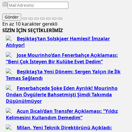
Gönder
En az 10 karakter gerekli
SİZİN İÇİN SEÇTİKLERİMİZ
Beşiktaş’tan Solskjaer Hamlesi! İmzalar
Atılıyor!
Jose Mourinho’dan Fenerbahçe Açıklaması:
“Beni Çok İsteyen Bir Kulübe Evet Dedim”
Beşiktaş’ta Yeni Dönem: Sergen Yalçın ile İlk
Temas Sağlandı
Fenerbahçede Şoke Eden Ayrılık! Mourinho
Ondan Övgülerle Bahsetmişti Şimdi Takımda
Düşünülmüyor
Acun Ilıcalı’dan Transfer Açıklaması: “Yıldız
Kelimesini Kullandım Demedim”
Milan, Yeni Teknik Direktörünü Açıkladı: