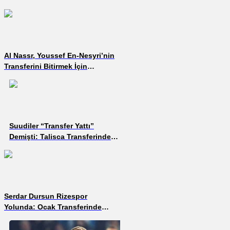
Al Nassr, Youssef En-Nesyri’nin
Transferini Bitirmek İçin
İstanbul’a Geliyor
Suudiler “Transfer Yattı”
Demişti: Talisca Transferinde
Resmi İmza İçin Son Adım!
Serdar Dursun Rizespor
Yolunda: Ocak Transferinde
Büyük Hareketlilik