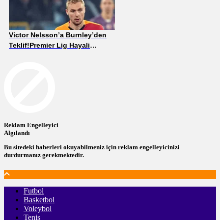
Victor Nelsson’a Burnley’den
Teklif!Premier Lig Hayali
Gerçek Olacak mı?
Reklam Engelleyici
Algılandı
Bu sitedeki haberleri okuyabilmeniz için reklam engelleyicinizi
durdurmanız gerekmektedir.
Futbol
Basketbol
Voleybol
Tenis