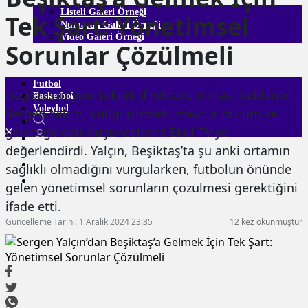
Listeli Galeri Örneği
Tek Şart: Yönetimsel
Numaralı Galeri Örneği
Video Galeri Örneği
Sorunlar Çözülmeli
Futbol
Beşiktaş’ın yeni teknik direktörü olması beklenen
Basketbol
Voleybol
Sergen Yalçın, kulüp içindeki mevcut durum ve
geleceğe dair düşüncelerini Ekol TV'ye
değerlendirdi. Yalçın, Beşiktaş’ta şu anki ortamın
sağlıklı olmadığını vurgularken, futbolun önünde
gelen yönetimsel sorunların çözülmesi gerektiğini
ifade etti.
Güncelleme Tarihi: 1 Aralık 2024 23:35
12 kez okunmuştur