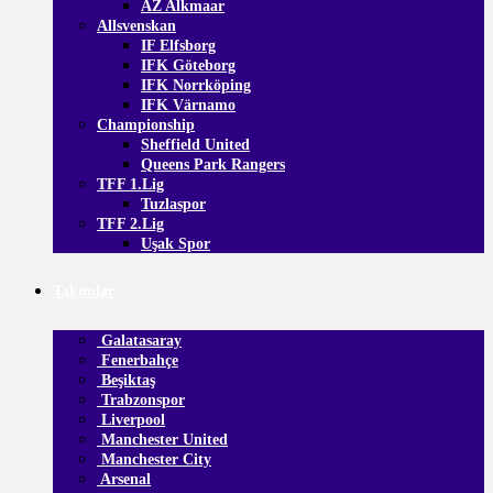
AZ Alkmaar
Allsvenskan
IF Elfsborg
IFK Göteborg
IFK Norrköping
IFK Värnamo
Championship
Sheffield United
Queens Park Rangers
TFF 1.Lig
Tuzlaspor
TFF 2.Lig
Uşak Spor
Takımlar
Galatasaray
Fenerbahçe
Beşiktaş
Trabzonspor
Liverpool
Manchester United
Manchester City
Arsenal