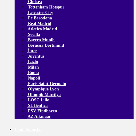
Chelsea
Tottenham Hotspur
Leicester City
Fc Barcelona
Real Madrid
Atletico Madrid
Sevilla
Bayern Munih
Borussia Dortmund
İnter
Juventus
Lazio
Milan
Roma
Napoli
Paris Saint-Germain
Olympique Lyon
Olimpik Marsilya
LOSC Lille
SL Benfica
PSV Eindhoven
AZ Alkmaar
Canlı Sonuçlar