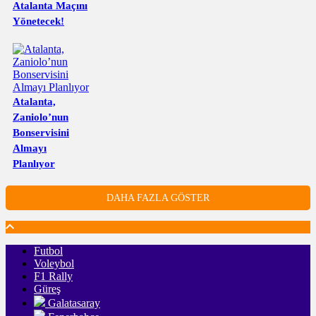
Atalanta Maçını
Yönetecek!
Atalanta,
Zaniolo’nun
Bonservisini
Almayı
Planlıyor
DAHA FAZLA GÖSTER
Futbol
Voleybol
F1 Rally
Güreş
Galatasaray