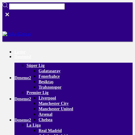
Ligler
Deneme2
Süper Lig
Galatasaray
Fenerbahçe
Deneme2
Beşiktaş
Trabzonspor
Premier Lig
Liverpool
Deneme2
Manchester City
Manchester United
Arsenal
Chelsea
Deneme2
La Liga
Real Madrid