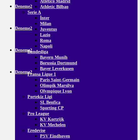
Atletico Madrid
Deneme2
Athletic Bilbao
Serie A
İnter
Milan
Deneme2
Juventus
Lazio
Roma
Napoli
Deneme2
Bundesliga
Bayern Munih
Borussia Dortmund
Bayer Leverkusen
Deneme2
Fransa Ligue 1
Paris Saint-Germain
Olimpik Marsilya
Olympique Lyon
Portekiz Ligi
SL Benfica
Sporting CP
Pro League
KV Kortrijk
KV Mechelen
Eredevise
PSV Eindhoven