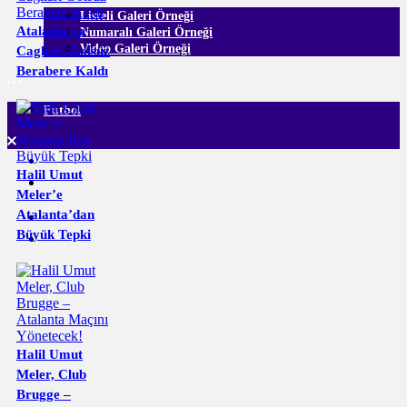
Listeli Galeri Örneği
Atalanta ve
Numaralı Galeri Örneği
Video Galeri Örneği
Cagliari Golsüz
Berabere Kaldı
Futbol
Halil Umut
Meler’e
Atalanta’dan
Büyük Tepki
Halil Umut
Meler, Club
Brugge –