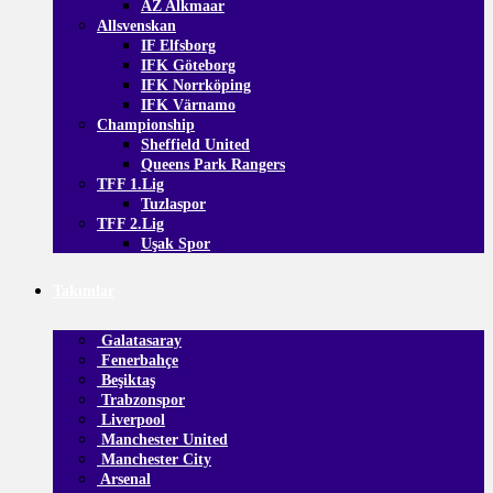
AZ Alkmaar
Allsvenskan
IF Elfsborg
IFK Göteborg
IFK Norrköping
IFK Värnamo
Championship
Sheffield United
Queens Park Rangers
TFF 1.Lig
Tuzlaspor
TFF 2.Lig
Uşak Spor
Takımlar
Galatasaray
Fenerbahçe
Beşiktaş
Trabzonspor
Liverpool
Manchester United
Manchester City
Arsenal