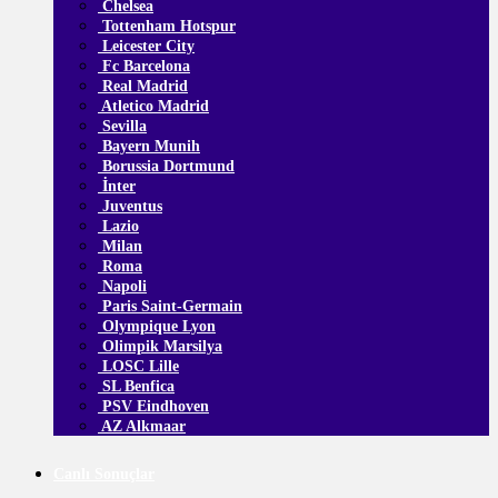
Chelsea
Tottenham Hotspur
Leicester City
Fc Barcelona
Real Madrid
Atletico Madrid
Sevilla
Bayern Munih
Borussia Dortmund
İnter
Juventus
Lazio
Milan
Roma
Napoli
Paris Saint-Germain
Olympique Lyon
Olimpik Marsilya
LOSC Lille
SL Benfica
PSV Eindhoven
AZ Alkmaar
Canlı Sonuçlar