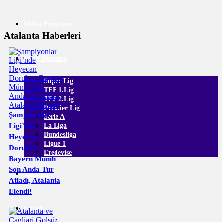
İddaa Programı
Atalanta Haberleri
Puan Durumu
Süper Lig
TFF 1.Lig
TFF 2.Lig
Premier Lig
Şampiyonlar
Serie A
Ligi’nde
La Liga
Bundesliga
Heyecan
Ligue 1
Dorukta:
Eredevise
Bayern Münih
Son Anda Tur
Yazarlar
Atladı, Atalanta
Elendi!
Galeri