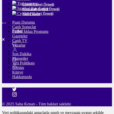
Trabzonspor
Listeli Galeri Örneği
İstanbul Başakşehir
Numaralı Galeri Örneği
Crystal Palace
Video Galeri Örneği
Puan Durumu
Canlı Sonuçlar
Futbol
Futbol İddaa Programı
Gazeteler
Canlı TV
Yazarlar
Son Dakika
Manşetler
Veri Politikası
İletişim
Künye
Hakkımızda
© 2025 Saha Kenarı - Tüm hakları saklıdır.
Veri politikasındaki amaçlarla sınırlı ve mevzuata uygun şekilde