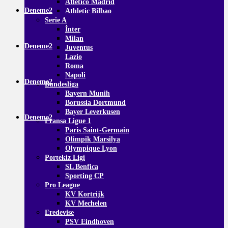
Atletico Madrid
Deneme2
Athletic Bilbao
Serie A
İnter
Milan
Deneme2
Juventus
Lazio
Roma
Napoli
Deneme2
Bundesliga
Bayern Munih
Borussia Dortmund
Bayer Leverkusen
Deneme2
Fransa Ligue 1
Paris Saint-Germain
Olimpik Marsilya
Olympique Lyon
Portekiz Ligi
SL Benfica
Sporting CP
Pro League
KV Kortrijk
KV Mechelen
Eredevise
PSV Eindhoven