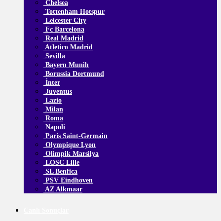
Chelsea
Tottenham Hotspur
Leicester City
Fc Barcelona
Real Madrid
Atletico Madrid
Sevilla
Bayern Munih
Borussia Dortmund
İnter
Juventus
Lazio
Milan
Roma
Napoli
Paris Saint-Germain
Olympique Lyon
Olimpik Marsilya
LOSC Lille
SL Benfica
PSV Eindhoven
AZ Alkmaar
Canlı Sonuçlar