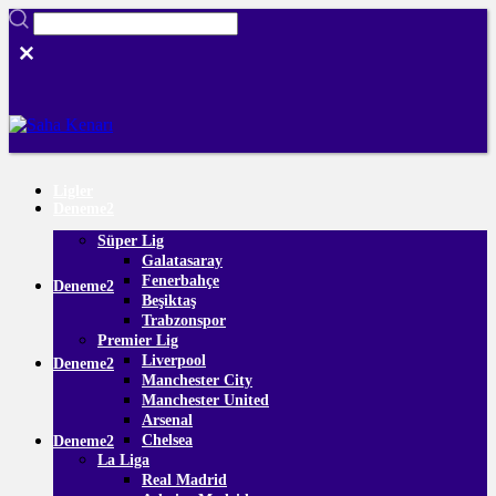
Ligler
Deneme2
Süper Lig
Galatasaray
Fenerbahçe
Deneme2
Beşiktaş
Trabzonspor
Premier Lig
Liverpool
Deneme2
Manchester City
Manchester United
Arsenal
Chelsea
Deneme2
La Liga
Real Madrid