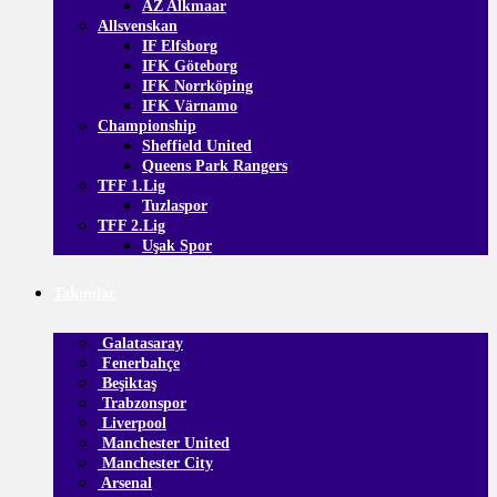
AZ Alkmaar
Allsvenskan
IF Elfsborg
IFK Göteborg
IFK Norrköping
IFK Värnamo
Championship
Sheffield United
Queens Park Rangers
TFF 1.Lig
Tuzlaspor
TFF 2.Lig
Uşak Spor
Takımlar
Galatasaray
Fenerbahçe
Beşiktaş
Trabzonspor
Liverpool
Manchester United
Manchester City
Arsenal