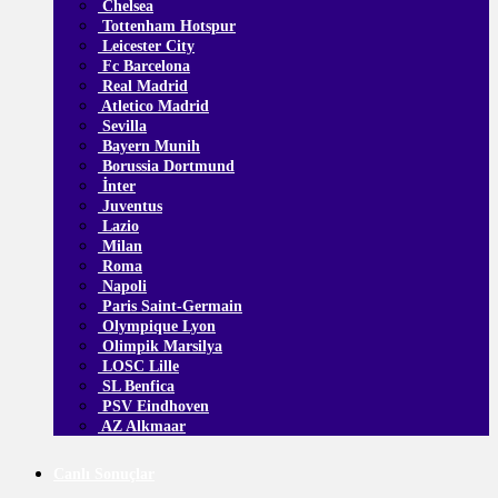
Chelsea
Tottenham Hotspur
Leicester City
Fc Barcelona
Real Madrid
Atletico Madrid
Sevilla
Bayern Munih
Borussia Dortmund
İnter
Juventus
Lazio
Milan
Roma
Napoli
Paris Saint-Germain
Olympique Lyon
Olimpik Marsilya
LOSC Lille
SL Benfica
PSV Eindhoven
AZ Alkmaar
Canlı Sonuçlar