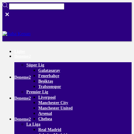
Ligler
Deneme2
Süper Lig
Galatasaray
Fenerbahçe
Deneme2
Beşiktaş
Trabzonspor
Premier Lig
Liverpool
Deneme2
Manchester City
Manchester United
Arsenal
Chelsea
Deneme2
La Liga
Real Madrid