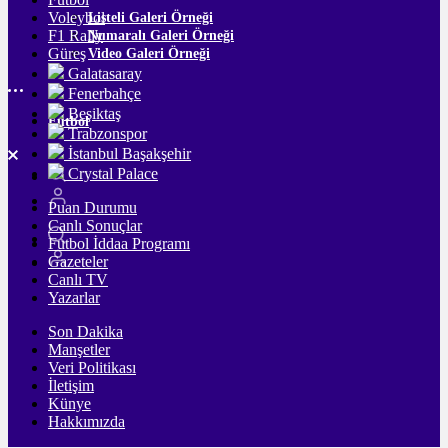
Voleybol
Listeli Galeri Örneği
F1 Rally
Numaralı Galeri Örneği
Güreş
Video Galeri Örneği
Galatasaray
Fenerbahçe
Beşiktaş
Futbol
Trabzonspor
İstanbul Başakşehir
Crystal Palace
Puan Durumu
Canlı Sonuçlar
Futbol İddaa Programı
Gazeteler
Canlı TV
Yazarlar
Son Dakika
Manşetler
Veri Politikası
İletişim
Künye
Hakkımızda