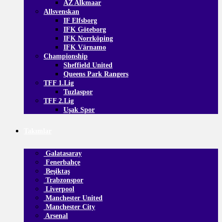
AZ Alkmaar
Allsvenskan
IF Elfsborg
IFK Göteborg
IFK Norrköping
IFK Värnamo
Championship
Sheffield United
Queens Park Rangers
TFF 1.Lig
Tuzlaspor
TFF 2.Lig
Uşak Spor
Takımlar
Galatasaray
Fenerbahçe
Beşiktaş
Trabzonspor
Liverpool
Manchester United
Manchester City
Arsenal