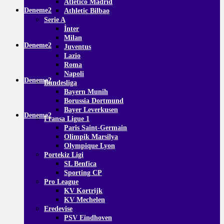
Atletico Madrid
Deneme2
Athletic Bilbao
Serie A
İnter
Milan
Deneme2
Juventus
Lazio
Roma
Napoli
Deneme2
Bundesliga
Bayern Munih
Borussia Dortmund
Bayer Leverkusen
Deneme2
Fransa Ligue 1
Paris Saint-Germain
Olimpik Marsilya
Olympique Lyon
Portekiz Ligi
SL Benfica
Sporting CP
Pro League
KV Kortrijk
KV Mechelen
Eredevise
PSV Eindhoven