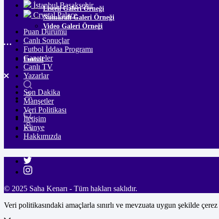
İstanbul Başakşehir
Listeli Galeri Örneği
Crystal Palace
Numaralı Galeri Örneği
Video Galeri Örneği
Puan Durumu
Canlı Sonuçlar
Futbol İddaa Programı
Gazeteler
Futbol
Canlı TV
Yazarlar
Son Dakika
Manşetler
Veri Politikası
İletişim
Künye
Hakkımızda
© 2025 Saha Kenarı - Tüm hakları saklıdır.
Veri politikasındaki amaçlarla sınırlı ve mevzuata uygun şekilde çerez