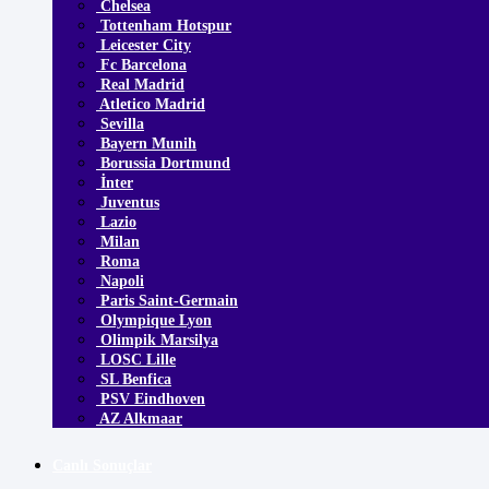
Chelsea
Tottenham Hotspur
Leicester City
Fc Barcelona
Real Madrid
Atletico Madrid
Sevilla
Bayern Munih
Borussia Dortmund
İnter
Juventus
Lazio
Milan
Roma
Napoli
Paris Saint-Germain
Olympique Lyon
Olimpik Marsilya
LOSC Lille
SL Benfica
PSV Eindhoven
AZ Alkmaar
Canlı Sonuçlar