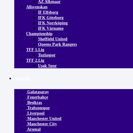
AZ Alkmaar
Allsvenskan
IF Elfsborg
IFK Göteborg
IFK Norrköping
IFK Värnamo
Championship
Sheffield United
Queens Park Rangers
TFF 1.Lig
Tuzlaspor
TFF 2.Lig
Uşak Spor
Takımlar
Galatasaray
Fenerbahçe
Beşiktaş
Trabzonspor
Liverpool
Manchester United
Manchester City
Arsenal