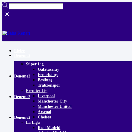
Ligler
Deneme2
Süper Lig
Galatasaray
Fenerbahçe
Deneme2
Beşiktaş
Trabzonspor
Premier Lig
Liverpool
Deneme2
Manchester City
Manchester United
Arsenal
Chelsea
Deneme2
La Liga
Real Madrid