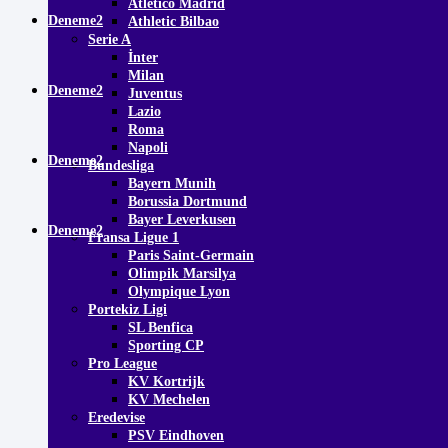
Atletico Madrid
Deneme2
Athletic Bilbao
Serie A
İnter
Milan
Deneme2
Juventus
Lazio
Roma
Napoli
Deneme2
Bundesliga
Bayern Munih
Borussia Dortmund
Bayer Leverkusen
Deneme2
Fransa Ligue 1
Paris Saint-Germain
Olimpik Marsilya
Olympique Lyon
Portekiz Ligi
SL Benfica
Sporting CP
Pro League
KV Kortrijk
KV Mechelen
Eredevise
PSV Eindhoven