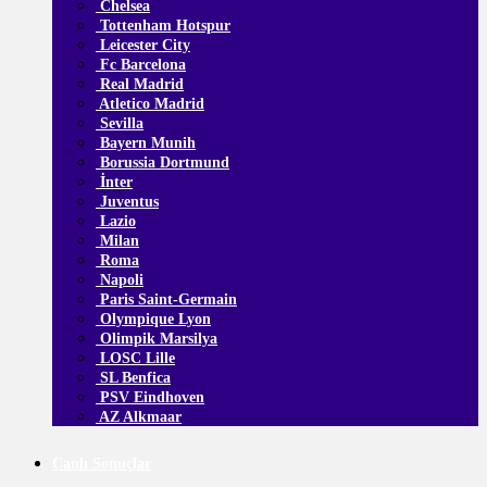
Chelsea
Tottenham Hotspur
Leicester City
Fc Barcelona
Real Madrid
Atletico Madrid
Sevilla
Bayern Munih
Borussia Dortmund
İnter
Juventus
Lazio
Milan
Roma
Napoli
Paris Saint-Germain
Olympique Lyon
Olimpik Marsilya
LOSC Lille
SL Benfica
PSV Eindhoven
AZ Alkmaar
Canlı Sonuçlar