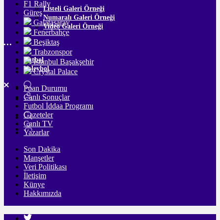
F1 Rally
Listeli Galeri Örneği
Güreş
Numaralı Galeri Örneği
Galatasaray
Video Galeri Örneği
Fenerbahçe
Beşiktaş
Trabzonspor
Futbol
İstanbul Başakşehir
Voleybol
Crystal Palace
Puan Durumu
Canlı Sonuçlar
Futbol İddaa Programı
Gazeteler
Canlı TV
Yazarlar
Son Dakika
Manşetler
Veri Politikası
İletişim
Künye
Hakkımızda