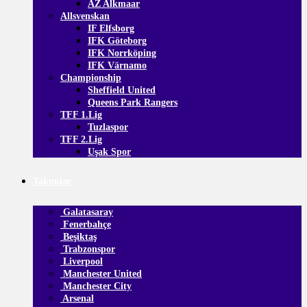
AZ Alkmaar
Allsvenskan
IF Elfsborg
IFK Göteborg
IFK Norrköping
IFK Värnamo
Championship
Sheffield United
Queens Park Rangers
TFF 1.Lig
Tuzlaspor
TFF 2.Lig
Uşak Spor
Takımlar
Galatasaray
Fenerbahçe
Beşiktaş
Trabzonspor
Liverpool
Manchester United
Manchester City
Arsenal