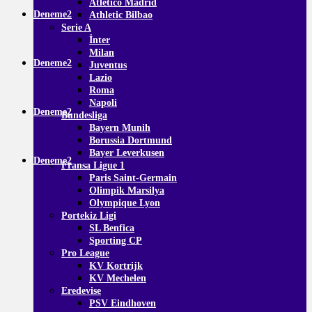
Atletico Madrid
Deneme2
Athletic Bilbao
Serie A
İnter
Milan
Deneme2
Juventus
Lazio
Roma
Napoli
Deneme2
Bundesliga
Bayern Munih
Borussia Dortmund
Bayer Leverkusen
Deneme2
Fransa Ligue 1
Paris Saint-Germain
Olimpik Marsilya
Olympique Lyon
Portekiz Ligi
SL Benfica
Sporting CP
Pro League
KV Kortrijk
KV Mechelen
Eredevise
PSV Eindhoven