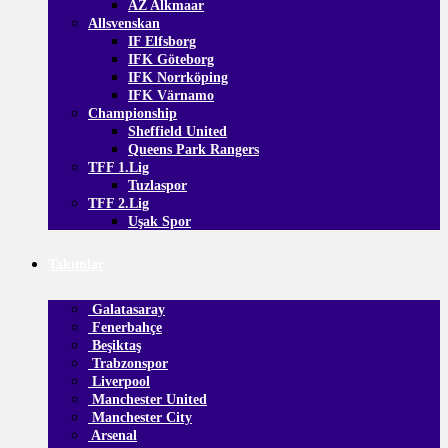
AZ Alkmaar
Allsvenskan
IF Elfsborg
IFK Göteborg
IFK Norrköping
IFK Värnamo
Championship
Sheffield United
Queens Park Rangers
TFF 1.Lig
Tuzlaspor
TFF 2.Lig
Uşak Spor
Takımlar
Galatasaray
Fenerbahçe
Beşiktaş
Trabzonspor
Liverpool
Manchester United
Manchester City
Arsenal