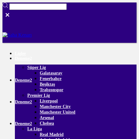
Ligler
Deneme2
Süper Lig
Galatasaray
Fenerbahçe
Deneme2
Beşiktaş
Trabzonspor
Premier Lig
Liverpool
Deneme2
Manchester City
Manchester United
Arsenal
Chelsea
Deneme2
La Liga
Real Madrid