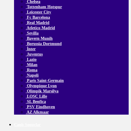
Chelsea
Tottenham Hotspur
Leicester City
Fc Barcelona
Real Madrid
Atletico Madrid
Sevilla
Bayern Munih
Borussia Dortmund
İnter
Juventus
Lazio
Milan
Roma
Napoli
Paris Saint-Germain
Olympique Lyon
Olimpik Marsilya
LOSC Lille
SL Benfica
PSV Eindhoven
AZ Alkmaar
Canlı Sonuçlar