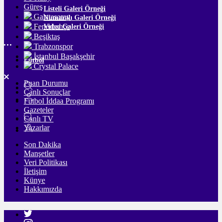
Güreş
Listeli Galeri Örneği
Galatasaray
Numaralı Galeri Örneği
Fenerbahçe
Video Galeri Örneği
Beşiktaş
Trabzonspor
İstanbul Başakşehir
Futbol
Crystal Palace
Puan Durumu
Canlı Sonuçlar
Futbol İddaa Programı
Gazeteler
Canlı TV
Yazarlar
Son Dakika
Manşetler
Veri Politikası
İletişim
Künye
Hakkımızda