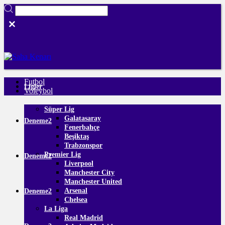
Futbol
Ligler
Voleybol
Süper Lig
Galatasaray
Deneme2
Fenerbahçe
Beşiktaş
Trabzonspor
Premier Lig
Deneme2
Liverpool
Manchester City
Manchester United
Arsenal
Deneme2
Chelsea
La Liga
Real Madrid