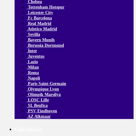
Chelsea
Tottenham Hotspur
Leicester City
Fc Barcelona
Real Madrid
Atletico Madrid
Sevilla
Bayern Munih
Borussia Dortmund
İnter
Juventus
Lazio
Milan
Roma
Napoli
Paris Saint-Germain
Olympique Lyon
Olimpik Marsilya
LOSC Lille
SL Benfica
PSV Eindhoven
AZ Alkmaar
Canlı Sonuçlar