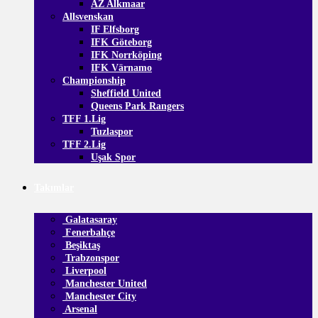
AZ Alkmaar
Allsvenskan
IF Elfsborg
IFK Göteborg
IFK Norrköping
IFK Värnamo
Championship
Sheffield United
Queens Park Rangers
TFF 1.Lig
Tuzlaspor
TFF 2.Lig
Uşak Spor
Takımlar
Galatasaray
Fenerbahçe
Beşiktaş
Trabzonspor
Liverpool
Manchester United
Manchester City
Arsenal