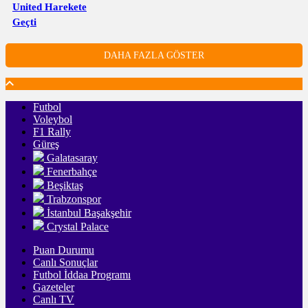
United Harekete
Geçti
DAHA FAZLA GÖSTER
Futbol
Voleybol
F1 Rally
Güreş
Galatasaray
Fenerbahçe
Beşiktaş
Trabzonspor
İstanbul Başakşehir
Crystal Palace
Puan Durumu
Canlı Sonuçlar
Futbol İddaa Programı
Gazeteler
Canlı TV