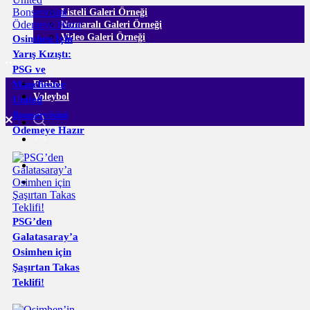
Listeli Galeri Örneği
Numaralı Galeri Örneği
Video Galeri Örneği
Osimhen İçin
Yarış Kızıştı:
PSG ve
Manchester
Futbol
Voleybol
United
Bonservisini
Ödemeye Hazır
PSG’den
Galatasaray’a
Osimhen için
Şaşırtan Takas
Teklifi!