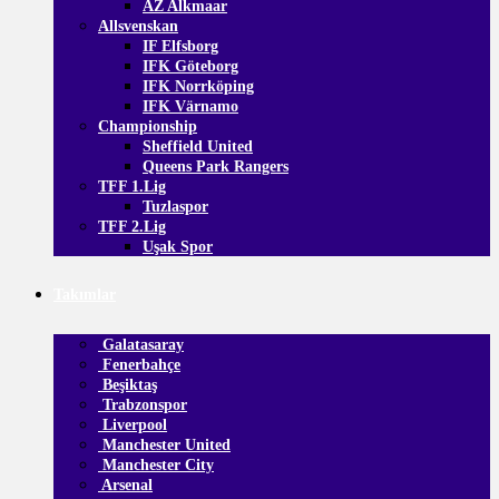
AZ Alkmaar
Allsvenskan
IF Elfsborg
IFK Göteborg
IFK Norrköping
IFK Värnamo
Championship
Sheffield United
Queens Park Rangers
TFF 1.Lig
Tuzlaspor
TFF 2.Lig
Uşak Spor
Takımlar
Galatasaray
Fenerbahçe
Beşiktaş
Trabzonspor
Liverpool
Manchester United
Manchester City
Arsenal