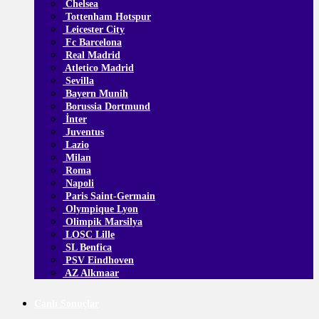
Chelsea
Tottenham Hotspur
Leicester City
Fc Barcelona
Real Madrid
Atletico Madrid
Sevilla
Bayern Munih
Borussia Dortmund
İnter
Juventus
Lazio
Milan
Roma
Napoli
Paris Saint-Germain
Olympique Lyon
Olimpik Marsilya
LOSC Lille
SL Benfica
PSV Eindhoven
AZ Alkmaar
Canlı Sonuçlar