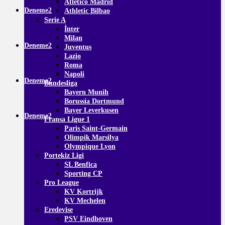
Atletico Madrid
Deneme2
Athletic Bilbao
Serie A
İnter
Milan
Deneme2
Juventus
Lazio
Roma
Napoli
Deneme2
Bundesliga
Bayern Munih
Borussia Dortmund
Bayer Leverkusen
Deneme2
Fransa Ligue 1
Paris Saint-Germain
Olimpik Marsilya
Olympique Lyon
Portekiz Ligi
SL Benfica
Sporting CP
Pro League
KV Kortrijk
KV Mechelen
Eredevise
PSV Eindhoven