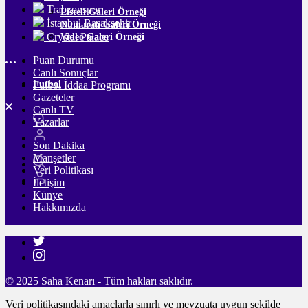
Trabzonspor
Listeli Galeri Örneği
İstanbul Başakşehir
Numaralı Galeri Örneği
Crystal Palace
Video Galeri Örneği
Puan Durumu
Canlı Sonuçlar
Futbol
Futbol İddaa Programı
Gazeteler
Canlı TV
Yazarlar
Son Dakika
Manşetler
Veri Politikası
İletişim
Künye
Hakkımızda
© 2025 Saha Kenarı - Tüm hakları saklıdır.
Veri politikasındaki amaçlarla sınırlı ve mevzuata uygun şekilde