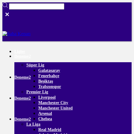
Ligler
Deneme2
Süper Lig
Galatasaray
Fenerbahçe
Deneme2
Beşiktaş
Trabzonspor
Premier Lig
Liverpool
Deneme2
Manchester City
Manchester United
Arsenal
Chelsea
Deneme2
La Liga
Real Madrid