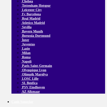
Chelsea
Tottenham Hotspur
Leicester City
Fc Barcelona
Real Madrid
Atletico Madrid
Sevilla
Bayern Munih
Borussia Dortmund
İnter
Juventus
Lazio
Milan
Roma
Napoli
Paris Saint-Germain
Olympique Lyon
Olimpik Marsilya
LOSC Lille
SL Benfica
PSV Eindhoven
AZ Alkmaar
Canlı Sonuçlar