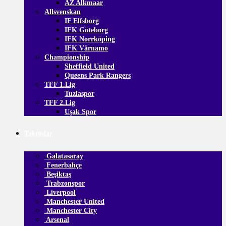
AZ Alkmaar
Allsvenskan
IF Elfsborg
IFK Göteborg
IFK Norrköping
IFK Värnamo
Championship
Sheffield United
Queens Park Rangers
TFF 1.Lig
Tuzlaspor
TFF 2.Lig
Uşak Spor
Takımlar
Galatasaray
Fenerbahçe
Beşiktaş
Trabzonspor
Liverpool
Manchester United
Manchester City
Arsenal