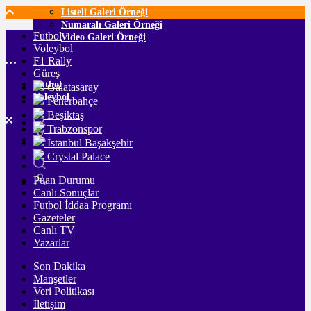
Listeli Galeri Örneği
Numaralı Galeri Örneği
Futbol
Video Galeri Örneği
Voleybol
F1 Rally
Güreş
Futbol
Galatasaray
Voleybol
Fenerbahçe
Beşiktaş
Trabzonspor
İstanbul Başakşehir
Crystal Palace
Puan Durumu
Canlı Sonuçlar
Futbol İddaa Programı
Gazeteler
Canlı TV
Yazarlar
Son Dakika
Manşetler
Veri Politikası
İletişim