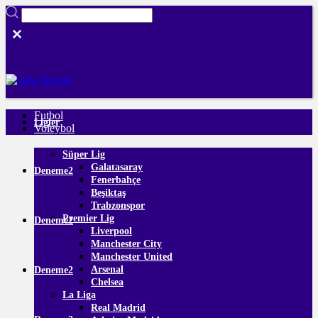
Futbol
Ligler
Voleybol
Süper Lig
Galatasaray
Deneme2
Fenerbahçe
Beşiktaş
Trabzonspor
Premier Lig
Deneme2
Liverpool
Manchester City
Manchester United
Arsenal
Deneme2
Chelsea
La Liga
Real Madrid