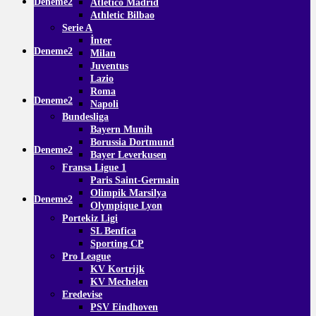
Deneme2
Atletico Madrid
Athletic Bilbao
Serie A
İnter
Deneme2
Milan
Juventus
Lazio
Roma
Deneme2
Napoli
Bundesliga
Bayern Munih
Borussia Dortmund
Deneme2
Bayer Leverkusen
Fransa Ligue 1
Paris Saint-Germain
Olimpik Marsilya
Deneme2
Olympique Lyon
Portekiz Ligi
SL Benfica
Sporting CP
Pro League
KV Kortrijk
KV Mechelen
Eredevise
PSV Eindhoven