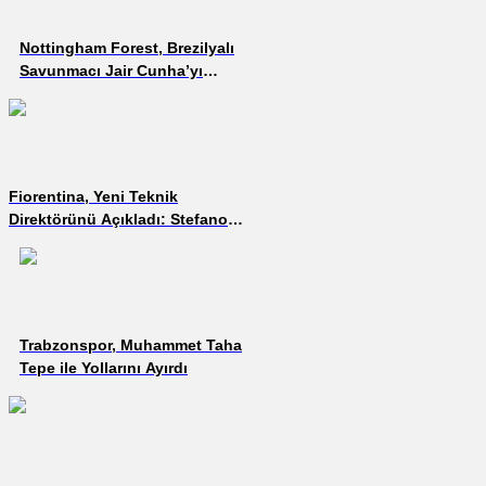
Nottingham Forest, Brezilyalı
Savunmacı Jair Cunha’yı
Transfer Etti
Fiorentina, Yeni Teknik
Direktörünü Açıkladı: Stefano
Pioli
Trabzonspor, Muhammet Taha
Tepe ile Yollarını Ayırdı