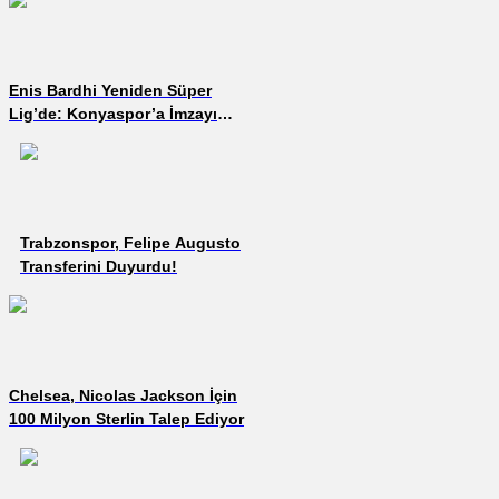
Enis Bardhi Yeniden Süper
Lig’de: Konyaspor’a İmzayı
Attı!
Trabzonspor, Felipe Augusto
Transferini Duyurdu!
Chelsea, Nicolas Jackson İçin
100 Milyon Sterlin Talep Ediyor