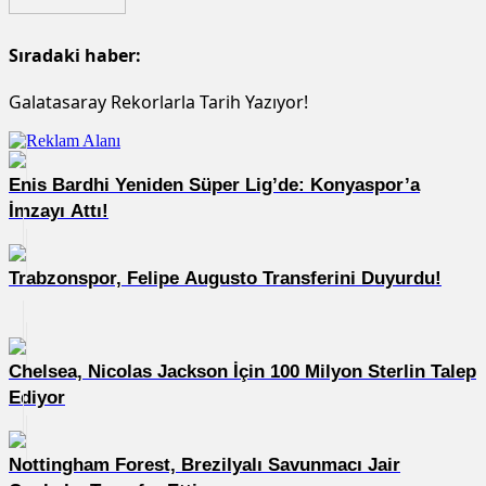
Sıradaki haber:
Galatasaray Rekorlarla Tarih Yazıyor!
Enis Bardhi Yeniden Süper Lig’de: Konyaspor’a
İmzayı Attı!
Trabzonspor, Felipe Augusto Transferini Duyurdu!
Chelsea, Nicolas Jackson İçin 100 Milyon Sterlin Talep
Ediyor
Nottingham Forest, Brezilyalı Savunmacı Jair