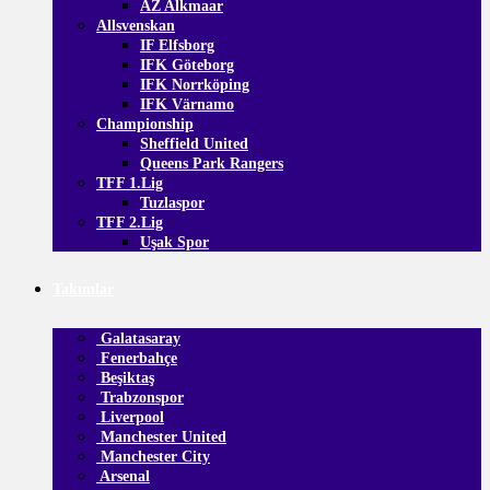
AZ Alkmaar
Allsvenskan
IF Elfsborg
IFK Göteborg
IFK Norrköping
IFK Värnamo
Championship
Sheffield United
Queens Park Rangers
TFF 1.Lig
Tuzlaspor
TFF 2.Lig
Uşak Spor
Takımlar
Galatasaray
Fenerbahçe
Beşiktaş
Trabzonspor
Liverpool
Manchester United
Manchester City
Arsenal