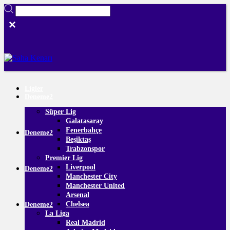
Ligler
Deneme2
Süper Lig
Galatasaray
Fenerbahçe
Deneme2
Beşiktaş
Trabzonspor
Premier Lig
Liverpool
Deneme2
Manchester City
Manchester United
Arsenal
Chelsea
Deneme2
La Liga
Real Madrid