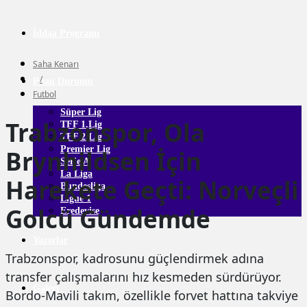
İddaa Programı
Saha Kenarı
/
Puan Durumu
Futbol
Süper Lig
Trabzonspor, Ola
TFF 1.Lig
TFF 2.Lig
Premier Lig
Brynhildsen İçin
Serie A
La Liga
Harekete Geçti: Norveçli
Bundesliga
Ligue 1
Golcü Gündemde
Eredevise
Yazarlar
Trabzonspor, kadrosunu güçlendirmek adına
transfer çalışmalarını hız kesmeden sürdürüyor.
Galeri
Bordo-Mavili takım, özellikle forvet hattına takviye