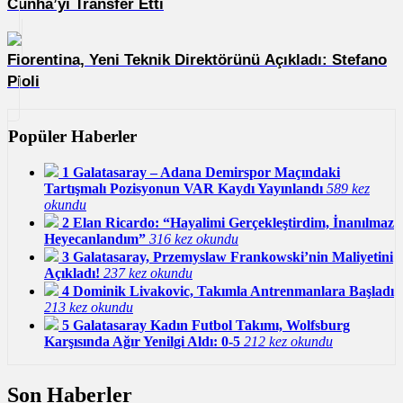
Cunha’yı Transfer Etti
Fiorentina, Yeni Teknik Direktörünü Açıkladı: Stefano
Pioli
Popüler Haberler
1
Galatasaray – Adana Demirspor Maçındaki
Tartışmalı Pozisyonun VAR Kaydı Yayınlandı
589 kez
okundu
2
Elan Ricardo: “Hayalimi Gerçekleştirdim, İnanılmaz
Heyecanlandım”
316 kez okundu
3
Galatasaray, Przemyslaw Frankowski’nin Maliyetini
Açıkladı!
237 kez okundu
4
Dominik Livakovic, Takımla Antrenmanlara Başladı
213 kez okundu
5
Galatasaray Kadın Futbol Takımı, Wolfsburg
Karşısında Ağır Yenilgi Aldı: 0-5
212 kez okundu
Son Haberler