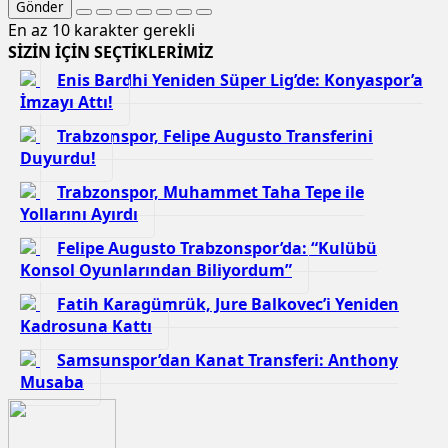
Gönder
En az 10 karakter gerekli
SİZİN İÇİN SEÇTİKLERİMİZ
Enis Bardhi Yeniden Süper Lig’de: Konyaspor’a
İmzayı Attı!
Trabzonspor, Felipe Augusto Transferini
Duyurdu!
Trabzonspor, Muhammet Taha Tepe ile
Yollarını Ayırdı
Felipe Augusto Trabzonspor’da: “Kulübü
Konsol Oyunlarından Biliyordum”
Fatih Karagümrük, Jure Balkovec’i Yeniden
Kadrosuna Kattı
Samsunspor’dan Kanat Transferi: Anthony
Musaba