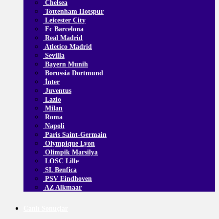
Chelsea
Tottenham Hotspur
Leicester City
Fc Barcelona
Real Madrid
Atletico Madrid
Sevilla
Bayern Munih
Borussia Dortmund
İnter
Juventus
Lazio
Milan
Roma
Napoli
Paris Saint-Germain
Olympique Lyon
Olimpik Marsilya
LOSC Lille
SL Benfica
PSV Eindhoven
AZ Alkmaar
Canlı Sonuçlar