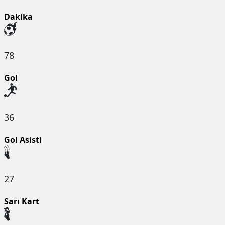
Dakika
78
Gol
36
Gol Asisti
27
Sarı Kart