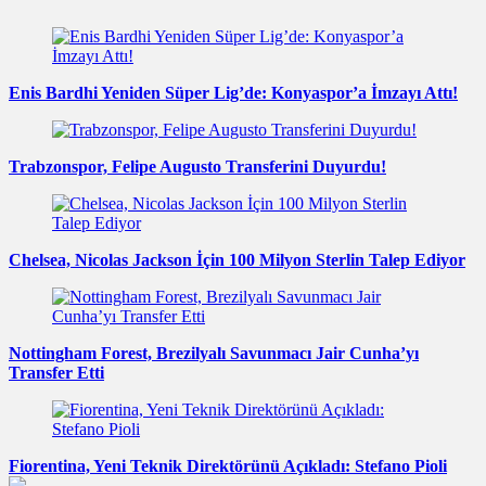
Enis Bardhi Yeniden Süper Lig’de: Konyaspor’a İmzayı Attı!
Trabzonspor, Felipe Augusto Transferini Duyurdu!
Chelsea, Nicolas Jackson İçin 100 Milyon Sterlin Talep Ediyor
Nottingham Forest, Brezilyalı Savunmacı Jair Cunha’yı
Transfer Etti
Fiorentina, Yeni Teknik Direktörünü Açıkladı: Stefano Pioli