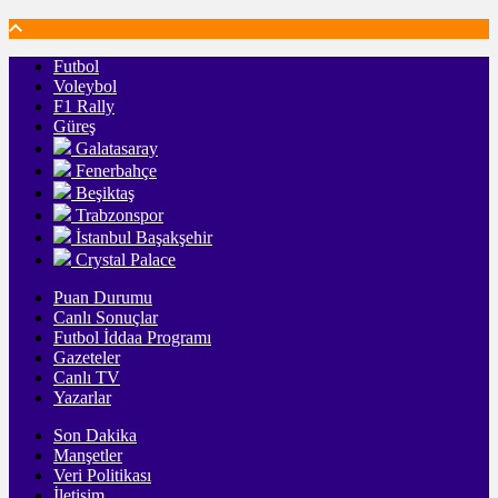
Başladı
Futbol
Voleybol
F1 Rally
Güreş
Galatasaray
Fenerbahçe
Beşiktaş
Trabzonspor
İstanbul Başakşehir
Crystal Palace
Puan Durumu
Canlı Sonuçlar
Futbol İddaa Programı
Gazeteler
Canlı TV
Yazarlar
Son Dakika
Manşetler
Veri Politikası
İletişim