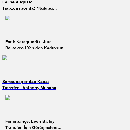
Felipe Augusto
Trabzonspor’da: “Kulübü
Konsol Oyunlarından
Biliyordum”
Fatih Karagümrük, Jure
Balkovec’i Yeniden Kadrosuna
Kattı
Samsunspor’dan Kanat
Transferi: Anthony Musaba
Fenerbahçe, Leon Bailey
Transferi İçin Görüşmelere