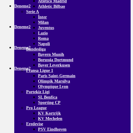
Atletico Madrid
Deneme2
Athletic Bilbao
Serie A
İnter
Milan
Deneme2
Juventus
Lazio
Roma
Napoli
Deneme2
Bundesliga
Bayern Munih
Borussia Dortmund
Bayer Leverkusen
Deneme2
Fransa Ligue 1
Paris Saint-Germain
Olimpik Marsilya
Olympique Lyon
Portekiz Ligi
SL Benfica
Sporting CP
Pro League
KV Kortrijk
KV Mechelen
Eredevise
PSV Eindhoven