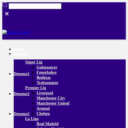
Ligler
Deneme2
Süper Lig
Galatasaray
Fenerbahçe
Deneme2
Beşiktaş
Trabzonspor
Premier Lig
Liverpool
Deneme2
Manchester City
Manchester United
Arsenal
Chelsea
Deneme2
La Liga
Real Madrid