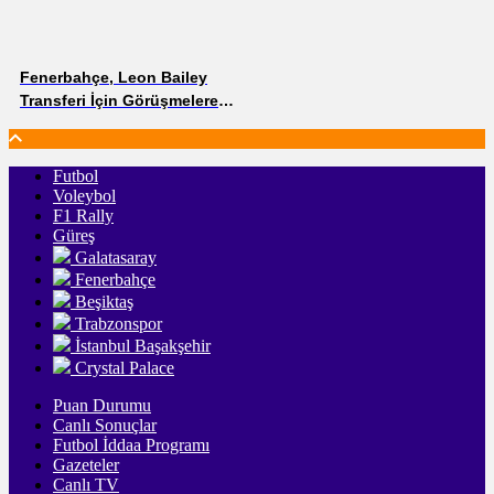
Fenerbahçe, Leon Bailey
Transferi İçin Görüşmelere
Başladı
Futbol
Voleybol
F1 Rally
Güreş
Galatasaray
Fenerbahçe
Beşiktaş
Trabzonspor
İstanbul Başakşehir
Crystal Palace
Puan Durumu
Canlı Sonuçlar
Futbol İddaa Programı
Gazeteler
Canlı TV