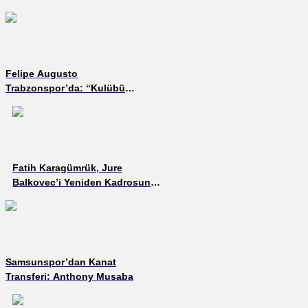
Felipe Augusto
Trabzonspor’da: “Kulübü
Konsol Oyunlarından
Biliyordum”
Fatih Karagümrük, Jure
Balkovec’i Yeniden Kadrosuna
Kattı
Samsunspor’dan Kanat
Transferi: Anthony Musaba