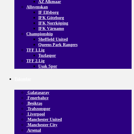
AZ Alkmaar
Allsvenskan
IF Elfsborg
IFK Göteborg
IFK Norrköping
IFK Värnamo
Championship
Sheffield United
Queens Park Rangers
TFF 1.Lig
Tuzlaspor
TFF 2.Lig
Uşak Spor
Takımlar
Galatasaray
Fenerbahçe
Beşiktaş
Trabzonspor
Liverpool
Manchester United
Manchester City
Arsenal