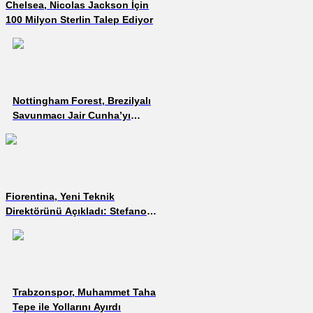
Chelsea, Nicolas Jackson İçin
100 Milyon Sterlin Talep Ediyor
Nottingham Forest, Brezilyalı
Savunmacı Jair Cunha’yı
Transfer Etti
Fiorentina, Yeni Teknik
Direktörünü Açıkladı: Stefano
Pioli
Trabzonspor, Muhammet Taha
Tepe ile Yollarını Ayırdı