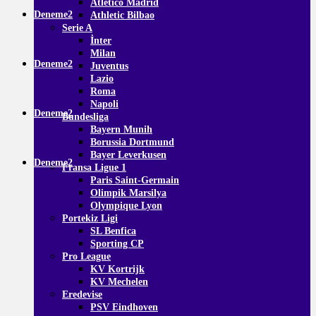
Atletico Madrid
Deneme2
Athletic Bilbao
Serie A
İnter
Milan
Deneme2
Juventus
Lazio
Roma
Napoli
Deneme2
Bundesliga
Bayern Munih
Borussia Dortmund
Bayer Leverkusen
Deneme2
Fransa Ligue 1
Paris Saint-Germain
Olimpik Marsilya
Olympique Lyon
Portekiz Ligi
SL Benfica
Sporting CP
Pro League
KV Kortrijk
KV Mechelen
Eredevise
PSV Eindhoven