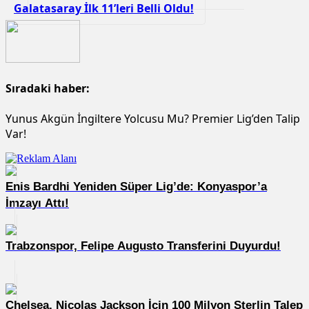
Galatasaray İlk 11’leri Belli Oldu!
Sıradaki haber:
Yunus Akgün İngiltere Yolcusu Mu? Premier Lig’den Talip
Var!
Enis Bardhi Yeniden Süper Lig’de: Konyaspor’a
İmzayı Attı!
Trabzonspor, Felipe Augusto Transferini Duyurdu!
Chelsea, Nicolas Jackson İçin 100 Milyon Sterlin Talep