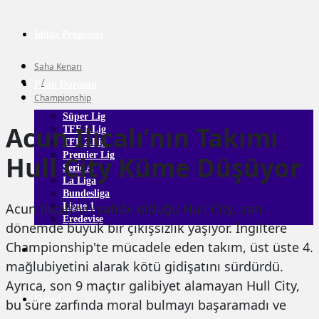
İddaa Programı
Saha Kenarı
/
Puan Durumu
Championship
Süper Lig
Acun Ilıcalı’nın Takımı
TFF 1.Lig
TFF 2.Lig
Premier Lig
Hull City Küme Düşüyor
Serie A
La Liga
Bundesliga
Acun Ilıcalı'nın sahibi olduğu Hull City, son
Ligue 1
Eredevise
dönemde büyük bir çıkışsızlık yaşıyor. İngiltere
Championship'te mücadele eden takım, üst üste 4.
Yazarlar
mağlubiyetini alarak kötü gidişatını sürdürdü.
Ayrıca, son 9 maçtır galibiyet alamayan Hull City,
Galeri
bu süre zarfında moral bulmayı başaramadı ve