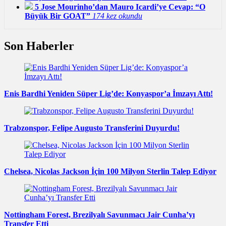
5
Jose Mourinho’dan Mauro Icardi’ye Cevap: “O
Büyük Bir GOAT”
174 kez okundu
Son Haberler
Enis Bardhi Yeniden Süper Lig’de: Konyaspor’a İmzayı Attı!
Trabzonspor, Felipe Augusto Transferini Duyurdu!
Chelsea, Nicolas Jackson İçin 100 Milyon Sterlin Talep Ediyor
Nottingham Forest, Brezilyalı Savunmacı Jair Cunha’yı
Transfer Etti