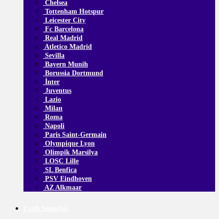
Chelsea
Tottenham Hotspur
Leicester City
Fc Barcelona
Real Madrid
Atletico Madrid
Sevilla
Bayern Munih
Borussia Dortmund
İnter
Juventus
Lazio
Milan
Roma
Napoli
Paris Saint-Germain
Olympique Lyon
Olimpik Marsilya
LOSC Lille
SL Benfica
PSV Eindhoven
AZ Alkmaar
Canlı Sonuçlar