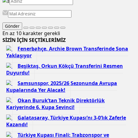
Gönder
En az 10 karakter gerekli
SİZİN İÇİN SEÇTİKLERİMİZ
Fenerbahçe, Archie Brown Transferinde Sona
Yaklaşıyor
Beşiktaş, Orkun Kökçü Transferini Resmen
Duyurdu!
Samsunspor, 2025/26 Sezonunda Avrupa
Kupalarında Yer Alacak!
Okan Buruk’tan Teknik Direktörlük
Kariyerinde 6. Kupa Sevinci!
Galatasaray, Türkiye Kupası’nı 3-0’lık Zaferle
Kazandı!
Türkiye Kupası Finali: Trabzonspor ve