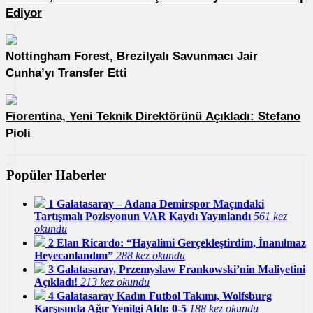
Ediyor
Nottingham Forest, Brezilyalı Savunmacı Jair
Cunha’yı Transfer Etti
Fiorentina, Yeni Teknik Direktörünü Açıkladı: Stefano
Pioli
Popüler Haberler
1
Galatasaray – Adana Demirspor Maçındaki
Tartışmalı Pozisyonun VAR Kaydı Yayınlandı
561 kez
okundu
2
Elan Ricardo: “Hayalimi Gerçekleştirdim, İnanılmaz
Heyecanlandım”
288 kez okundu
3
Galatasaray, Przemyslaw Frankowski’nin Maliyetini
Açıkladı!
213 kez okundu
4
Galatasaray Kadın Futbol Takımı, Wolfsburg
Karşısında Ağır Yenilgi Aldı: 0-5
188 kez okundu