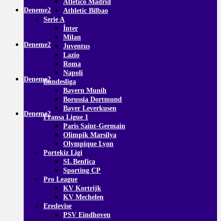
Atletico Madrid
Deneme2
Athletic Bilbao
Serie A
İnter
Milan
Deneme2
Juventus
Lazio
Roma
Napoli
Deneme2
Bundesliga
Bayern Munih
Borussia Dortmund
Bayer Leverkusen
Deneme2
Fransa Ligue 1
Paris Saint-Germain
Olimpik Marsilya
Olympique Lyon
Portekiz Ligi
SL Benfica
Sporting CP
Pro League
KV Kortrijk
KV Mechelen
Eredevise
PSV Eindhoven