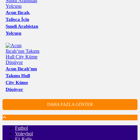
Acun Ilıcalı,
Talisca İçin
Suudi Arabistan
Yolcusu
Acun Ilıcalı’nın
Takımı Hull
City Küme
Düşüyor
DAHA FAZLA GÖSTER
Futbol
Voleybol
F1 Rally