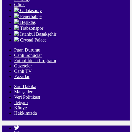
Güreş
Galatasaray
Fenerbahçe
Beşiktaş
Trabzonspor
İstanbul Başakşehir
Crystal Palace
Puan Durumu
Canlı Sonuçlar
Futbol İddaa Programı
Gazeteler
Canlı TV
Yazarlar
Son Dakika
Manşetler
Veri Politikası
İletişim
Künye
Hakkımızda