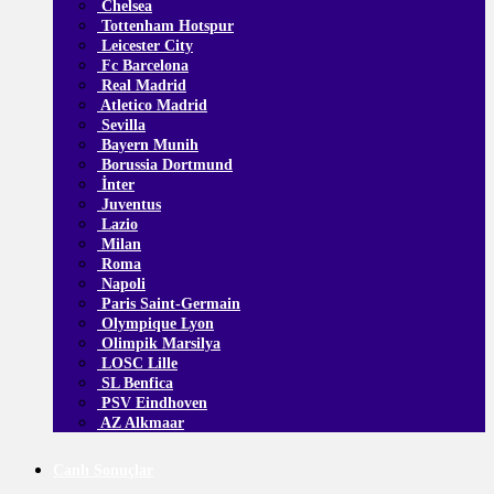
Chelsea
Tottenham Hotspur
Leicester City
Fc Barcelona
Real Madrid
Atletico Madrid
Sevilla
Bayern Munih
Borussia Dortmund
İnter
Juventus
Lazio
Milan
Roma
Napoli
Paris Saint-Germain
Olympique Lyon
Olimpik Marsilya
LOSC Lille
SL Benfica
PSV Eindhoven
AZ Alkmaar
Canlı Sonuçlar