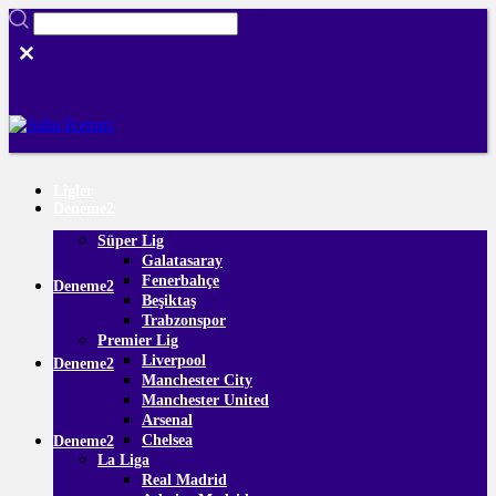
Ligler
Deneme2
Süper Lig
Galatasaray
Fenerbahçe
Deneme2
Beşiktaş
Trabzonspor
Premier Lig
Liverpool
Deneme2
Manchester City
Manchester United
Arsenal
Chelsea
Deneme2
La Liga
Real Madrid