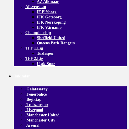
AZ Alkmaar
Allsvenskan
IF Elfsborg
IFK Göteborg
IFK Norrköping
IFK Värnamo
Championship
Sheffield United
Queens Park Rangers
TFF 1.Lig
Tuzlaspor
TFF 2.Lig
Uşak Spor
Takımlar
Galatasaray
Fenerbahçe
Beşiktaş
Trabzonspor
Liverpool
Manchester United
Manchester City
Arsenal