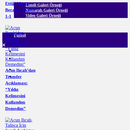
Ettiği Maçta
Listeli Galeri Örneği
Berabere Kaldı:
Numaralı Galeri Örneği
Video Galeri Örneği
1-1
Futbol
Acun Ilıcalı’dan
Transfer
Açıklaması:
“Yıldız
Kelimesini
Kullandım
Demedim”