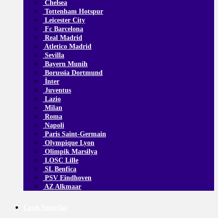
Chelsea
Tottenham Hotspur
Leicester City
Fc Barcelona
Real Madrid
Atletico Madrid
Sevilla
Bayern Munih
Borussia Dortmund
İnter
Juventus
Lazio
Milan
Roma
Napoli
Paris Saint-Germain
Olympique Lyon
Olimpik Marsilya
LOSC Lille
SL Benfica
PSV Eindhoven
AZ Alkmaar
Canlı Sonuçlar