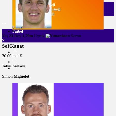
Listeli Galeri Örneği
Numaralı Galeri Örneği
Video Galeri Örneği
8
Futbol
Yaş
23
Boy
1,79m
Uyruk
Sezon
Sol Kanat
30.00 mil. €
Takım Kadrosu
Simon
Mignolet