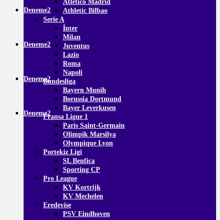
Atletico Madrid
Deneme2
Athletic Bilbao
Serie A
İnter
Milan
Deneme2
Juventus
Lazio
Roma
Napoli
Deneme2
Bundesliga
Bayern Munih
Borussia Dortmund
Bayer Leverkusen
Deneme2
Fransa Ligue 1
Paris Saint-Germain
Olimpik Marsilya
Olympique Lyon
Portekiz Ligi
SL Benfica
Sporting CP
Pro League
KV Kortrijk
KV Mechelen
Eredevise
PSV Eindhoven