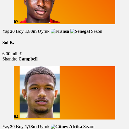
67
Yaş
20
Boy
1,80m
Uyruk
Sezon
Sol K.
6.00 mil. €
Shandre
Campbell
84
Yaş
20
Boy
1,78m
Uyruk
Sezon