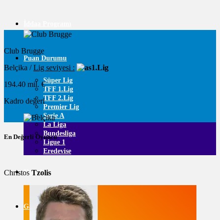
İddaa Programı
Club Brugge
Puan Durumu
Belçika /
Lig seviyesi :
1.Lig
Süper Lig
194.40 mil. €
TFF 1.Lig
TFF 2.Lig
Kadro değeri
Premier Lig
Serie A
La Liga
Bundesliga
En Değerli Oyuncu
Ligue 1
Eredevise
Christos
Tzolis
Yazarlar
Galeri