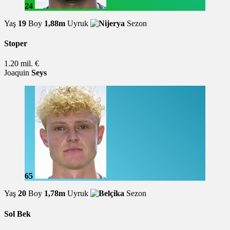
24
Yaş
19
Boy
1,88m
Uyruk
Sezon
Stoper
1.20 mil. €
Joaquin
Seys
65
Yaş
20
Boy
1,78m
Uyruk
Sezon
Sol Bek