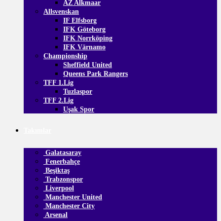
AZ Alkmaar
Allsvenskan
IF Elfsborg
IFK Göteborg
IFK Norrköping
IFK Värnamo
Championship
Sheffield United
Queens Park Rangers
TFF 1.Lig
Tuzlaspor
TFF 2.Lig
Uşak Spor
Takımlar
Galatasaray
Fenerbahçe
Beşiktaş
Trabzonspor
Liverpool
Manchester United
Manchester City
Arsenal