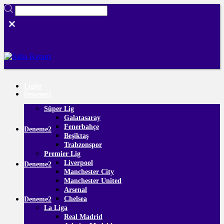
Ligler
Deneme2
Süper Lig
Galatasaray
Fenerbahçe
Deneme2
Beşiktaş
Trabzonspor
Premier Lig
Liverpool
Deneme2
Manchester City
Manchester United
Arsenal
Chelsea
Deneme2
La Liga
Real Madrid