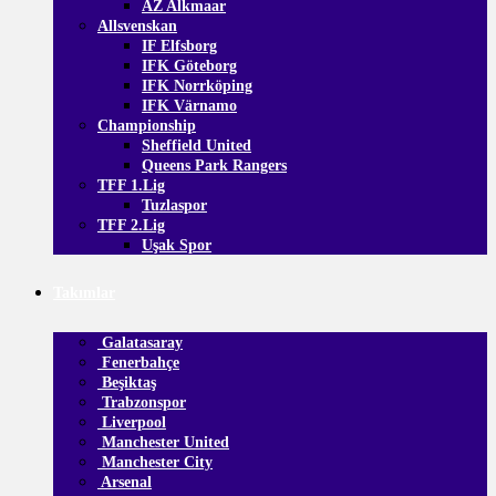
AZ Alkmaar
Allsvenskan
IF Elfsborg
IFK Göteborg
IFK Norrköping
IFK Värnamo
Championship
Sheffield United
Queens Park Rangers
TFF 1.Lig
Tuzlaspor
TFF 2.Lig
Uşak Spor
Takımlar
Galatasaray
Fenerbahçe
Beşiktaş
Trabzonspor
Liverpool
Manchester United
Manchester City
Arsenal