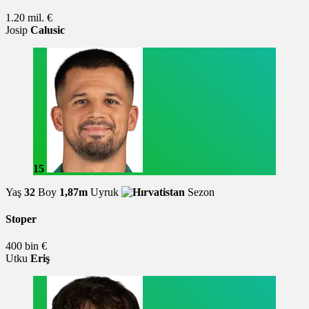
1.20 mil. €
Josip
Calusic
15
Yaş
32
Boy
1,87m
Uyruk
Sezon
Stoper
400 bin €
Utku
Eriş