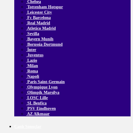
Chelsea
Tottenham Hotspur
Leicester City
Fc Barcelona
Real Madrid
Atletico Madrid
Sevilla
Bayern Munih
Borussia Dortmund
İnter
Juventus
Lazio
Milan
Roma
Napoli
Paris Saint-Germain
Olympique Lyon
Olimpik Marsilya
LOSC Lille
SL Benfica
PSV Eindhoven
AZ Alkmaar
Canlı Sonuçlar