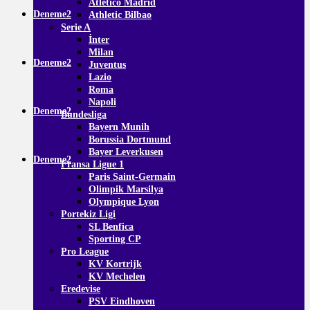
Atletico Madrid
Deneme2
Athletic Bilbao
Serie A
İnter
Milan
Deneme2
Juventus
Lazio
Roma
Napoli
Deneme2
Bundesliga
Bayern Munih
Borussia Dortmund
Bayer Leverkusen
Deneme2
Fransa Ligue 1
Paris Saint-Germain
Olimpik Marsilya
Olympique Lyon
Portekiz Ligi
SL Benfica
Sporting CP
Pro League
KV Kortrijk
KV Mechelen
Eredevise
PSV Eindhoven