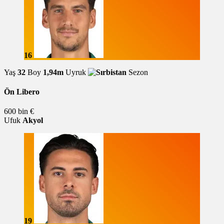
16
Yaş
32
Boy
1,94m
Uyruk
Sezon
Ön Libero
600 bin €
Ufuk
Akyol
19