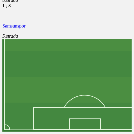
8.sırada
1
:
3
Samsunspor
5.sırada