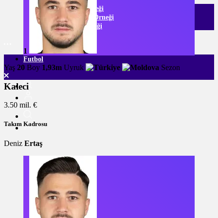
Listeli Galeri Örneği
Numaralı Galeri Örneği
Video Galeri Örneği
1
Futbol
Yaş
20
Boy
1,93m
Uyruk
Sezon
Kaleci
3.50 mil. €
Takım Kadrosu
Deniz
Ertaş