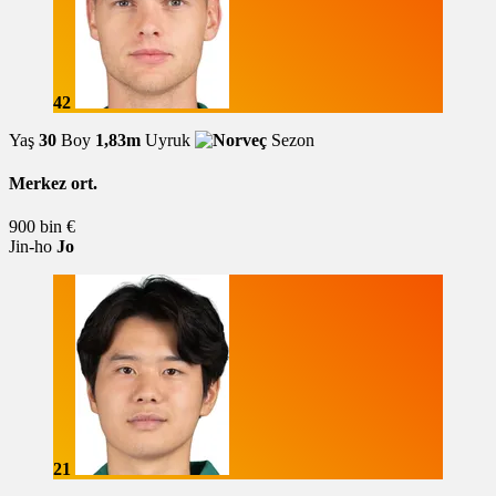
42
Yaş
30
Boy
1,83m
Uyruk
Sezon
Merkez ort.
900 bin €
Jin-ho
Jo
21