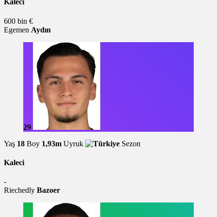
Kaleci
600 bin €
Egemen
Aydın
29
Yaş
18
Boy
1,93m
Uyruk
Sezon
Kaleci
-
Riechedly
Bazoer