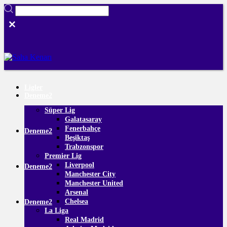
Ligler
Deneme2
Süper Lig
Galatasaray
Fenerbahçe
Deneme2
Beşiktaş
Trabzonspor
Premier Lig
Liverpool
Deneme2
Manchester City
Manchester United
Arsenal
Chelsea
Deneme2
La Liga
Real Madrid